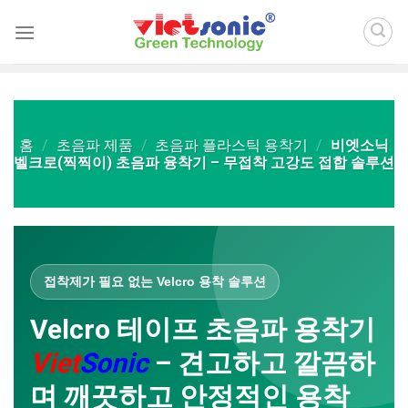
Skip
to
content
홈
/
초음파 제품
/
초음파 플라스틱 용착기
/
비엣소닉
벨크로(찍찍이) 초음파 융착기 – 무접착 고강도 접합 솔루션
접착제가 필요 없는 Velcro 용착 솔루션
Velcro 테이프 초음파 용착기
Viet
Sonic
– 견고하고 깔끔하
며 깨끗하고 안정적인 용착