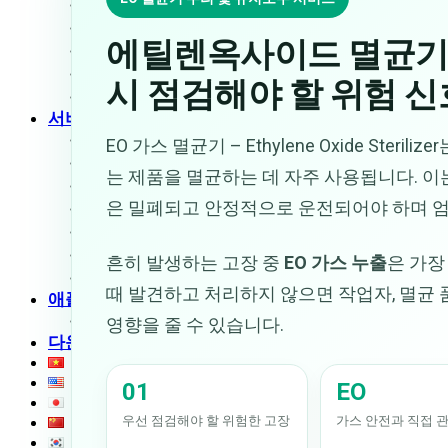
초음파 커팅기
초음파 납땜기
에틸렌옥사이드 멸균기의 
초음파 세척기
금속 초음파 용착기
시 점검해야 할 위험 신
부직포 가방 생산 라인
서비스
기업 교육
EO 가스 멸균기 – Ethylene Oxide Steri
상담 및 설계
는 제품을 멸균하는 데 자주 사용됩니다. 이
기계 가공
은 밀폐되고 안정적으로 운전되어야 하며 엄
수리 · 유지보수
방수
초음파 진동 스크린
흔히 발생하는 고장 중
EO 가스 누출
은 가장
초음파 코팅 시스템
때 발견하고 처리하지 않으면 작업자, 멸균 품
애플리케이션 영상
초음파 용착기
영향을 줄 수 있습니다.
다운로드
01
EO
우선 점검해야 할 위험한 고장
가스 안전과 직접 