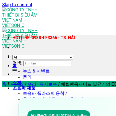
Skip to content
HOTLINE: 0938 49 3366 - TS. HẢI
검색:
홈
뉴스 & 이벤트
문의
소개
홈
/
서비스
/
수리 · 유지보수
/
에틸렌옥사이드 멸균기의 EO 
초음파 제품
초음파 플라스틱 용착기
휴대용 초음파 플라스틱 용접기
초음파 재봉기
초음파 균질기 – 추출 장비
EO 멸균기 수리 및 유지보수 서비스