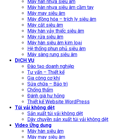
Máy hàn nhựa siêu âm
Máy hàn nhựa siêu âm cầm tay
Máy may siêu âm
Máy đồng hóa – trích ly siêu âm
Máy cắt siêu âm
Máy hàn vảy thiếc siêu âm
Máy rửa siêu âm
Máy hàn siêu âm kim loại
Hệ thống phun phủ siêu âm
Máy sàng rung siêu âm
DỊCH VỤ
Đào tạo doanh nghiệp
Tư vấn – Thiết kế
Gia công cơ khí
Sửa chữa – Bảo trì
Chống thấm
Đánh giá hư hỏng
Thiết kế Website WordPress
Túi vải không dệt
Sản xuất túi vải không dệt
Dây chuyền sản xuất túi vải không dệt
Video Ứng dụng
Máy hàn siêu âm
Máy may siêu âm