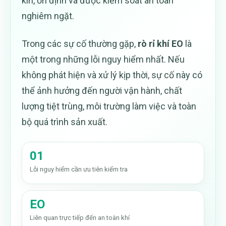
kín, ổn định và được kiểm soát an toàn
Tiếng Việt
Tiếng Việt
nghiêm ngặt.
English
日本語
Trong các sự cố thường gặp,
rò rỉ khí EO
là
中文 (中国)
한국어
một trong những lỗi nguy hiểm nhất. Nếu
ไทย
không phát hiện và xử lý kịp thời, sự cố này có
thể ảnh hưởng đến người vận hành, chất
Tìm kiếm:
lượng tiệt trùng, môi trường làm việc và toàn
bộ quá trình sản xuất.
01
Lỗi nguy hiểm cần ưu tiên kiểm tra
EO
Liên quan trực tiếp đến an toàn khí