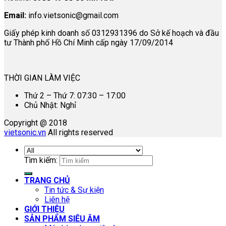
Email:
info.vietsonic@gmail.com
Giấy phép kinh doanh số 0312931396 do Sở kế hoạch và đầu
tư Thành phố Hồ Chí Minh cấp ngày 17/09/2014
THỜI GIAN LÀM VIỆC
Thứ 2 – Thứ 7: 07:30 – 17:00
Chủ Nhật: Nghỉ
Copyright @ 2018
vietsonic.vn
All rights reserved
Tìm kiếm:
TRANG CHỦ
Tin tức & Sự kiện
Liên hệ
GIỚI THIỆU
SẢN PHẨM SIÊU ÂM