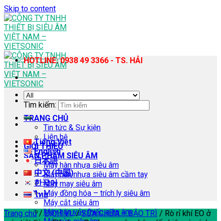
Skip to content
HOTLINE: 0938 49 3366 - TS. HẢI
Tìm kiếm:
TRANG CHỦ
Tin tức & Sự kiện
Liên hệ
Tiếng Việt
GIỚI THIỆU
English
SẢN PHẨM SIÊU ÂM
日本語
Máy hàn nhựa siêu âm
中文 (中国)
Máy hàn nhựa siêu âm cầm tay
한국어
Máy may siêu âm
Máy đồng hóa – trích ly siêu âm
ไทย
Máy cắt siêu âm
Máy hàn vảy thiếc siêu âm
Trang chủ
/
DỊCH VỤ
/
SỬA CHỮA – BẢO TRÌ
/
Rò rỉ khí EO ở