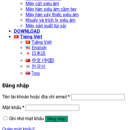
Máy cắt siêu âm
Máy hàn siêu âm cầm tay
Máy hàn vảy thiếc siêu âm
Khuấy và trích ly siêu âm
Máy sản xuất túi vải
DOWNLOAD
Tiếng Việt
Tiếng Việt
English
日本語
中文 (中国)
한국어
ไทย
Đăng nhập
Tên tài khoản hoặc địa chỉ email
*
Mật khẩu
*
Ghi nhớ mật khẩu
Đăng nhập
Quên mật khẩu?