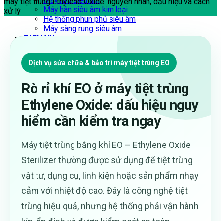
Máy rửa siêu âm
máy tiệt trùng Ethylene Oxide: nguyên nhân, dấu hiệu và cách
Máy hàn siêu âm kim loại
xử lý
Hệ thống phun phủ siêu âm
Máy sàng rung siêu âm
DỊCH VỤ
Đào tạo doanh nghiệp
Tư vấn – Thiết kế
Dịch vụ sửa chữa & bảo trì máy tiệt trùng EO
Gia công cơ khí
Sửa chữa – Bảo trì
Chống thấm
Rò rỉ khí EO ở máy tiệt trùng
Đánh giá hư hỏng
Ethylene Oxide: dấu hiệu nguy
Thiết kế Website WordPress
Túi vải không dệt
hiểm cần kiểm tra ngay
Sản xuất túi vải không dệt
Dây chuyền sản xuất túi vải không dệt
Video Ứng dụng
Máy tiệt trùng bằng khí EO – Ethylene Oxide
Máy hàn siêu âm
Sterilizer thường được sử dụng để tiệt trùng
Máy may siêu âm
Máy cắt siêu âm
vật tư, dụng cụ, linh kiện hoặc sản phẩm nhạy
Máy hàn siêu âm cầm tay
Máy hàn vảy thiếc siêu âm
cảm với nhiệt độ cao. Đây là công nghệ tiệt
Khuấy và trích ly siêu âm
trùng hiệu quả, nhưng hệ thống phải vận hành
Máy sản xuất túi vải
DOWNLOAD