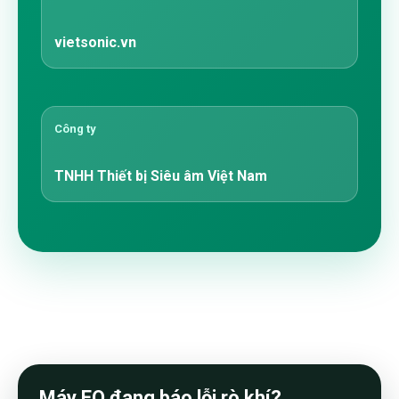
vietsonic.vn
Công ty
TNHH Thiết bị Siêu âm Việt Nam
Máy EO đang báo lỗi rò khí?