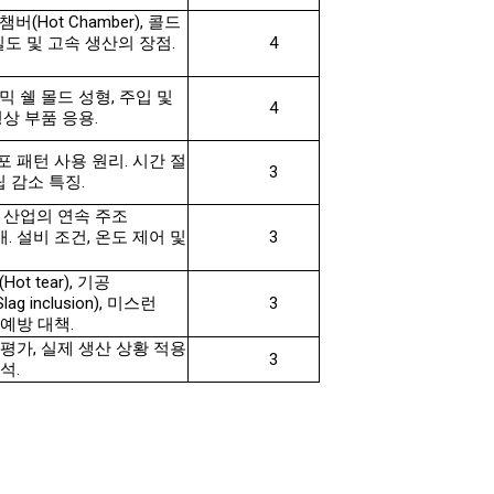
(Hot Chamber), 콜드
 정밀도 및 고속 생산의 장점.
4
믹 쉘 몰드 성형, 주입 및
4
상 부품 응용.
 패턴 사용 원리. 시간 절
3
립 감소 특징.
강 산업의 연속 주조
) 소개. 설비 조건, 온도 제어 및
3
t tear), 기공
ag inclusion), 미스런
3
및 예방 대책.
평가, 실제 생산 상황 적용
3
석.