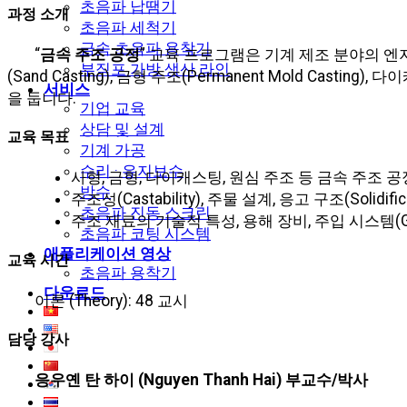
초음파 납땜기
과정 소개
초음파 세척기
금속 초음파 용착기
“
금속 주조 공정
” 교육 프로그램은 기계 제조 분야의 
부직포 가방 생산 라인
(Sand Casting), 금형 주조(Permanent Mold Casting
서비스
을 둡니다.
기업 교육
상담 및 설계
교육 목표
기계 가공
수리 · 유지보수
사형, 금형, 다이캐스팅, 원심 주조 등 금속 주조 
방수
주조성(Castability), 주물 설계, 응고 구조(Soli
초음파 진동 스크린
주조 재료의 기술적 특성, 용해 장비, 주입 시스템(Ga
초음파 코팅 시스템
애플리케이션 영상
교육 시간
초음파 용착기
다운로드
이론 (Theory): 48 교시
담당 강사
응우옌 탄 하이 (Nguyen Thanh Hai) 부교수/박사