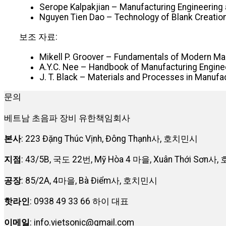
Serope Kalpakjian – Manufacturing Engineering a
Nguyen Tien Dao – Technology of Blank Creation 
보조 자료:
Mikell P. Groover – Fundamentals of Modern Man
A.Y.C. Nee – Handbook of Manufacturing Enginee
J. T. Black – Materials and Processes in Manufac
문의
베트남 초음파 장비 유한책임회사
본사
: 223 Đặng Thúc Vịnh, Đông Thạnh사, 호치민시
지점
: 43/5B, 국도 22번, Mỹ Hòa 4 마을, Xuân Thới Sơn
공장
: 85/2A, 4마을, Bà Điểm사, 호치민시
핫라인
: 0938 49 33 66 하이 대표
이메일
:
info.vietsonic@gmail.com