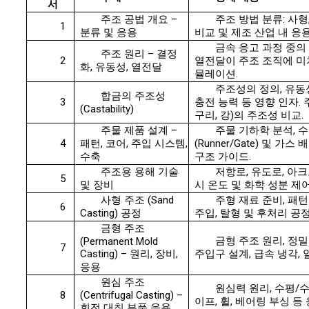
서
주조 공법 개요 –
주조 방법 분류: 사형
1
분류 및 응용
비교 및 제조 산업 내 응용
금속 응고 과정 중의 
주조 원리 – 결정
2
열전달이 주조 조직에 미치
화, 유동성, 열전달
뮬레이션.
주조성의 정의, 유동성, 
합금의 주조성
3
충전 능력 등 영향 인자. 
(Castability)
구리, 강)의 주조성 비교.
주물 제품 설계 –
주물 기하학 분석, 
4
패턴, 코어, 주입 시스템,
(Runner/Gate) 및 가스
수축
구조 가이드.
주조용 용해 기술
저항로, 유도로, 아크
5
및 장비
시 온도 및 화학 성분 제어
사형 주조 (Sand
주형 재료 준비, 패턴
6
Casting) 공정
주입, 탈형 및 후처리 공정
금형 주조
금형 주조 원리, 정밀
(Permanent Mold
7
Casting) – 원리, 장비,
주입구 설계, 급속 냉각,
응용
원심 주조
원심력 원리, 수평/수
8
(Centrifugal Casting) –
이프, 휠, 베어링 부싱 등 
회전 대칭 부품 응용