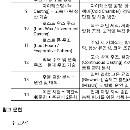
다이캐스팅 (Die
다이캐스팅 공정: 핫 챔버
9
Casting) – 고속 대량 생
챔버(Cold Chamber).
산 기술
단점 및 해결 방안.
로스트 왁스 주조
왁스 패턴 제작, 세라
10
(Lost Wax / Investment
탈형 공정. 고정밀 복잡 형
Casting)
로스트 폼 주조
주입 시 기화되는 발포
11
(Lost Foam /
약, 형상 유연성, 코어 조
Evaporative Pattern)
고속 박육 주조, 철
박육 주조 및 연속
12
(Continuous Casting
주조 – 현대 주조 기술
품질 관리 분석.
일반 결함: 고온 균열(Ho
주물 결함 분석 –
13
(Blowhole), 슬래그 혼입(Sl
원인 및 대책
(Misrun). 식별법, 원인 
이론 시험 – 객관식
전체 과정 지식 종합 
14
40문항 + 주관식 2문항
능력 평가를 위한 상황 분
참고 문헌
주 교재: