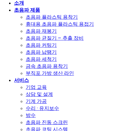
소개
초음파 제품
초음파 플라스틱 용착기
휴대용 초음파 플라스틱 용접기
초음파 재봉기
초음파 균질기 – 추출 장비
초음파 커팅기
초음파 납땜기
초음파 세척기
금속 초음파 용착기
부직포 가방 생산 라인
서비스
기업 교육
상담 및 설계
기계 가공
수리 · 유지보수
방수
초음파 진동 스크린
초음파 코팅 시스템