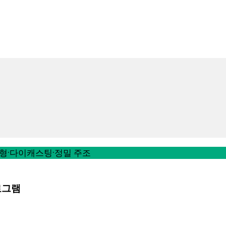
금형·다이캐스팅·정밀 주조
프로그램