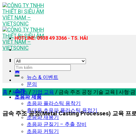
Skip
to
content
HOTLINE: 0938 49 3366 - TS. HẢI
검
홈
색:
뉴스 & 이벤트
문의
소개
홈
/
서비스
/
기업 교육
/
금속 주조 공정 기술 교육 | 사형·
초음파 제품
초음파 플라스틱 용착기
휴대용 초음파 플라스틱 용접기
금속 주조 공정(Metal Casting Processes) 교육 
초음파 재봉기
초음파 균질기 – 추출 장비
초음파 커팅기