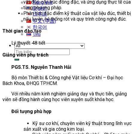
vật đúc, cấu trúc đông đặc, và ứng dụng thực tế của
Tiếng Việt
từng phương pháp.
English
Phân tích đặc điểm kỹ thuật của vật liệu đúc, thiết bị
日本語
nấu luyện, hệ thống rót và quy trình công nghệ đúc.
中文 (中国)
한국어
Thời gian đào tạo
ไทย
Lý thuyết: 48 tiết
Tìm
Giảng viên phụ trách
kiếm:
PGS.TS. Nguyễn Thanh Hải
Bộ môn Thiết bị & Công nghệ Vật liệu Cơ khí – Đại học
Bách Khoa, ĐHQG TP.HCM.
Với nhiều năm kinh nghiệm giảng dạy và thực tiễn, giảng
viên sẽ đồng hành cùng học viên xuyên suốt khóa học.
Đối tượng phù hợp
Kỹ sư cơ khí, chuyên viên kỹ thuật trong lĩnh vực
sản xuất và gia công kim loại.