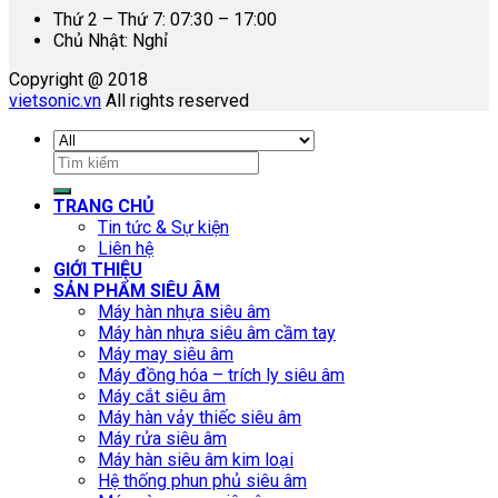
Thứ 2 – Thứ 7: 07:30 – 17:00
Chủ Nhật: Nghỉ
Copyright @ 2018
vietsonic.vn
All rights reserved
Tìm
kiếm:
TRANG CHỦ
Tin tức & Sự kiện
Liên hệ
GIỚI THIỆU
SẢN PHẨM SIÊU ÂM
Máy hàn nhựa siêu âm
Máy hàn nhựa siêu âm cầm tay
Máy may siêu âm
Máy đồng hóa – trích ly siêu âm
Máy cắt siêu âm
Máy hàn vảy thiếc siêu âm
Máy rửa siêu âm
Máy hàn siêu âm kim loại
Hệ thống phun phủ siêu âm