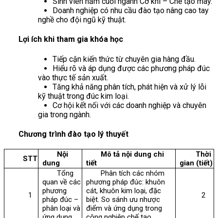
Sinh viên năm cuối ngành Cơ khí – Chế tạo máy.
Doanh nghiệp có nhu cầu đào tạo nâng cao tay
nghề cho đội ngũ kỹ thuật.
Lợi ích khi tham gia khóa học
Tiếp cận kiến thức từ chuyên gia hàng đầu.
Hiểu rõ và áp dụng được các phương pháp đúc
vào thực tế sản xuất.
Tăng khả năng phân tích, phát hiện và xử lý lỗi
kỹ thuật trong đúc kim loại.
Cơ hội kết nối với các doanh nghiệp và chuyên
gia trong ngành.
Chương trình đào tạo lý thuyết
Nội
Mô tả nội dung chi
Thời
STT
dung
tiết
gian (tiết)
Tổng
Phân tích các nhóm
quan về các
phương pháp đúc: khuôn
phương
cát, khuôn kim loại, đặc
1
2
pháp đúc –
biệt. So sánh ưu nhược
phân loại và
điểm và ứng dụng trong
ứng dụng
công nghiệp chế tạo.