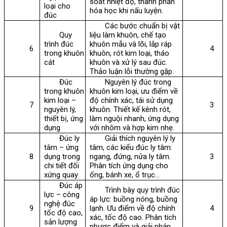
soát nhiệt độ, thành phần
loại cho
hóa học khi nấu luyện.
đúc
Các bước chuẩn bị vật
Quy
liệu làm khuôn, chế tạo
trình đúc
khuôn mẫu và lõi, lắp ráp
6
4
trong khuôn
khuôn, rót kim loại, tháo
cát
khuôn và xử lý sau đúc.
Thảo luận lỗi thường gặp.
Đúc
Nguyên lý đúc trong
trong khuôn
khuôn kim loại, ưu điểm về
kim loại –
độ chính xác, tái sử dụng
7
3
nguyên lý,
khuôn. Thiết kế kênh rót,
thiết bị, ứng
làm nguội nhanh, ứng dụng
dụng
với nhôm và hợp kim nhẹ.
Đúc ly
Giải thích nguyên lý ly
tâm – ứng
tâm, các kiểu đúc ly tâm:
8
dụng trong
ngang, đứng, nửa ly tâm.
3
chi tiết đối
Phân tích ứng dụng cho
xứng quay
ống, bánh xe, ổ trục…
Đúc áp
Trình bày quy trình đúc
lực – công
áp lực: buồng nóng, buồng
nghệ đúc
9
lạnh. Ưu điểm về độ chính
4
tốc độ cao,
xác, tốc độ cao. Phân tích
sản lượng
nhược điểm và giải pháp.