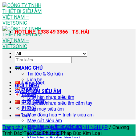
Skip
to
content
HOTLINE: 0938 49 3366 - TS. HẢI
Tìm
kiếm:
TRANG CHỦ
Tin tức & Sự kiện
Liên hệ
Tiếng Việt
GIỚI THIỆU
English
SẢN PHẨM SIÊU ÂM
日本語
Máy hàn nhựa siêu âm
中文 (中国)
Máy hàn nhựa siêu âm cầm tay
한국어
Máy may siêu âm
Máy đồng hóa – trích ly siêu âm
ไทย
Máy cắt siêu âm
Máy hàn vảy thiếc siêu âm
Trang chủ
/
DỊCH VỤ
/
ĐÀO TẠO DOANH NGHIỆP
/
Chương
Máy rửa siêu âm
Trình Đào Tạo Các Phương Pháp Đúc Kim Loại