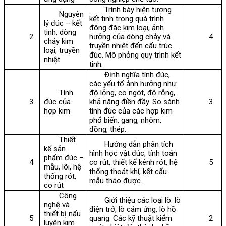
Trình bày hiện tượng
Nguyên
kết tinh trong quá trình
lý đúc – kết
đông đặc kim loại, ảnh
tinh, dòng
2
hưởng của dòng chảy và
4
chảy kim
truyền nhiệt đến cấu trúc
loại, truyền
đúc. Mô phỏng quy trình kết
nhiệt
tinh.
Định nghĩa tính đúc,
các yếu tố ảnh hưởng như
Tính
độ lỏng, co ngót, độ rỗng,
3
đúc của
khả năng điền đầy. So sánh
3
hợp kim
tính đúc của các hợp kim
phổ biến: gang, nhôm,
đồng, thép.
Thiết
Hướng dẫn phân tích
kế sản
hình học vật đúc, tính toán
phẩm đúc –
4
co rút, thiết kế kênh rót, hệ
5
mẫu, lõi, hệ
thống thoát khí, kết cấu
thống rót,
mẫu tháo được.
co rút
Công
Giới thiệu các loại lò: lò
nghệ và
điện trở, lò cảm ứng, lò hồ
thiết bị nấu
5
quang. Các kỹ thuật kiểm
2
luyện kim