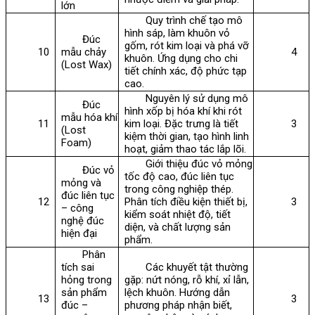
lớn
Quy trình chế tạo mô
hình sáp, làm khuôn vỏ
Đúc
gốm, rót kim loại và phá vỡ
10
mẫu chảy
4
khuôn. Ứng dụng cho chi
(Lost Wax)
tiết chính xác, độ phức tạp
cao.
Nguyên lý sử dụng mô
Đúc
hình xốp bị hóa khí khi rót
mẫu hóa khí
11
kim loại. Đặc trưng là tiết
3
(Lost
kiệm thời gian, tạo hình linh
Foam)
hoạt, giảm thao tác lắp lõi.
Giới thiệu đúc vỏ mỏng
Đúc vỏ
tốc độ cao, đúc liên tục
mỏng và
trong công nghiệp thép.
đúc liên tục
12
Phân tích điều kiện thiết bị,
3
– công
kiểm soát nhiệt độ, tiết
nghệ đúc
diện, và chất lượng sản
hiện đại
phẩm.
Phân
tích sai
Các khuyết tật thường
hỏng trong
gặp: nứt nóng, rỗ khí, xỉ lẫn,
sản phẩm
lệch khuôn. Hướng dẫn
13
3
đúc –
phương pháp nhận biết,