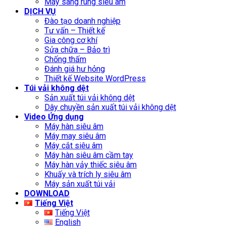
Máy sàng rung siêu âm
DỊCH VỤ
Đào tạo doanh nghiệp
Tư vấn – Thiết kế
Gia công cơ khí
Sửa chữa – Bảo trì
Chống thấm
Đánh giá hư hỏng
Thiết kế Website WordPress
Túi vải không dệt
Sản xuất túi vải không dệt
Dây chuyền sản xuất túi vải không dệt
Video Ứng dụng
Máy hàn siêu âm
Máy may siêu âm
Máy cắt siêu âm
Máy hàn siêu âm cầm tay
Máy hàn vảy thiếc siêu âm
Khuấy và trích ly siêu âm
Máy sản xuất túi vải
DOWNLOAD
Tiếng Việt
Tiếng Việt
English