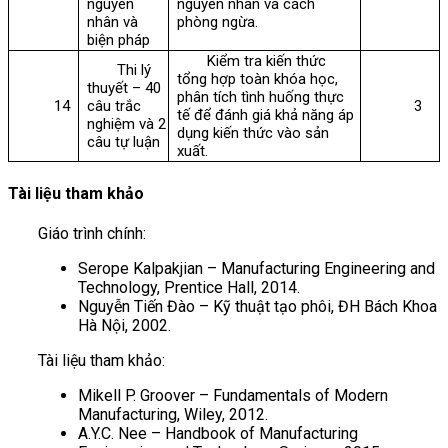
nguyên
nguyên nhân và cách
nhân và
phòng ngừa.
biện pháp
Kiểm tra kiến thức
Thi lý
tổng hợp toàn khóa học,
thuyết – 40
phân tích tình huống thực
14
câu trắc
3
tế để đánh giá khả năng áp
nghiệm và 2
dụng kiến thức vào sản
câu tự luận
xuất.
Tài liệu tham khảo
Giáo trình chính:
Serope Kalpakjian – Manufacturing Engineering and
Technology, Prentice Hall, 2014.
Nguyễn Tiến Đào – Kỹ thuật tạo phôi, ĐH Bách Khoa
Hà Nội, 2002.
Tài liệu tham khảo:
Mikell P. Groover – Fundamentals of Modern
Manufacturing, Wiley, 2012.
A.Y.C. Nee – Handbook of Manufacturing