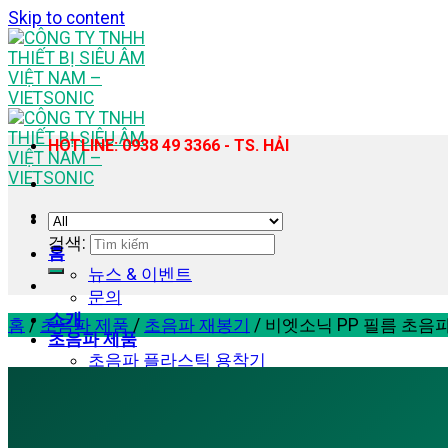
Skip to content
HOTLINE: 0938 49 3366 - TS. HẢI
검색:
홈
뉴스 & 이벤트
문의
소개
홈
/
초음파 제품
/
초음파 재봉기
/
비엣소닉 PP 필름 초음파
초음파 제품
초음파 플라스틱 용착기
휴대용 초음파 플라스틱 용접기
초음파 재봉기
초음파 균질기 – 추출 장비