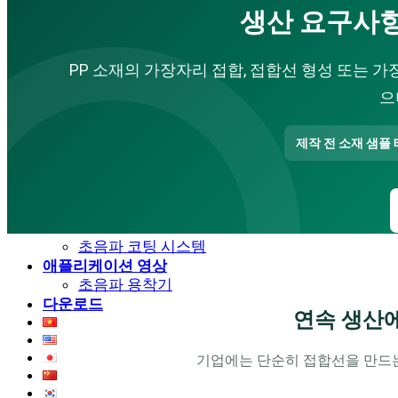
초음파 커팅기
생산 요구사항
초음파 납땜기
초음파 세척기
금속 초음파 용착기
PP 소재의 가장자리 접합, 접합선 형성 또는 
부직포 가방 생산 라인
으
서비스
기업 교육
상담 및 설계
제작 전 소재 샘플
기계 가공
수리 · 유지보수
방수
초음파 진동 스크린
초음파 코팅 시스템
애플리케이션 영상
초음파 용착기
다운로드
연속 생산에
기업에는 단순히 접합선을 만드는 