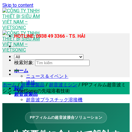
Skip to content
HOTLINE: 0938 49 3366 - TS. HẢI
検索対象:
ホーム
ニュース＆イベント
連絡
ホーム
/
超音波製品
/
超音波ミシン
/
PPフィルム超音波ミ
紹介
シン – VietSonicの先端溶着技術
超音波製品
超音波プラスチック溶接機
ハンディ型超音波樹脂溶着機
超音波ミシン
PPフィルムの超音波接合ソリューション
超音波ホモジナイザー・抽出機
超音波カッター
超音波スズはんだ付け機