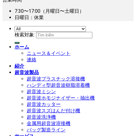
7:30〜17:00（月曜日〜土曜日）
日曜日：休業
検索対象:
ホーム
ニュース＆イベント
連絡
紹介
超音波製品
超音波プラスチック溶接機
ハンディ型超音波樹脂溶着機
超音波ミシン
超音波ホモジナイザー・抽出機
超音波カッター
超音波スズはんだ付け機
超音波洗浄機
金属用超音波溶接機
バッグ製造ライン