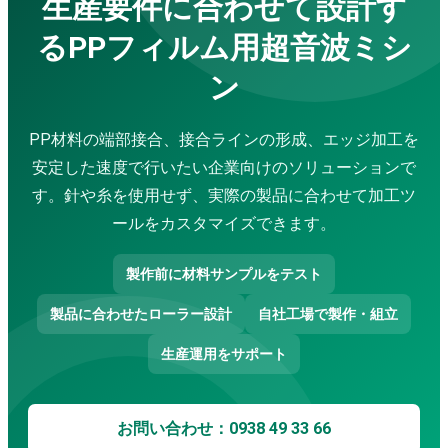
生産要件に合わせて設計す
超音波洗浄機
金属用超音波溶接機
るPPフィルム用超音波ミシ
バッグ製造ライン
サービス
ン
企業研修
コンサルティング・設計
PP材料の端部接合、接合ラインの形成、エッジ加工を
精密機械加工サービス
修理・メンテナンス
安定した速度で行いたい企業向けのソリューションで
防水工事サービス
す。針や糸を使用せず、実際の製品に合わせて加工ツ
応用動画
超音波溶着機
ールをカスタマイズできます。
超音波ミシン
超音波カッター
製作前に材料サンプルをテスト
ハンディ型超音波溶着機
超音波はんだ付け機
製品に合わせたローラー設計
自社工場で製作・組立
超音波攪拌・抽出装置
布袋製造機
生産運用をサポート
超音波振動ふるい機
超音波スプレーコーティングシステム
ダウンロード
お問い合わせ：0938 49 33 66