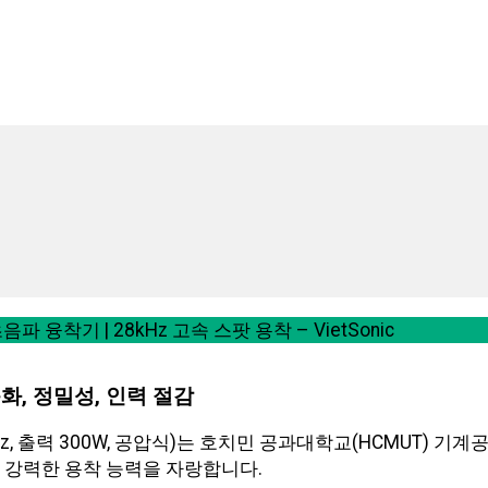
파 융착기 | 28kHz 고속 스팟 용착 – VietSonic
동화, 정밀성, 인력 절감
 출력 300W, 공압식)는 호치민 공과대학교(HCMUT) 기계공학부
 강력한 용착 능력을 자랑합니다.