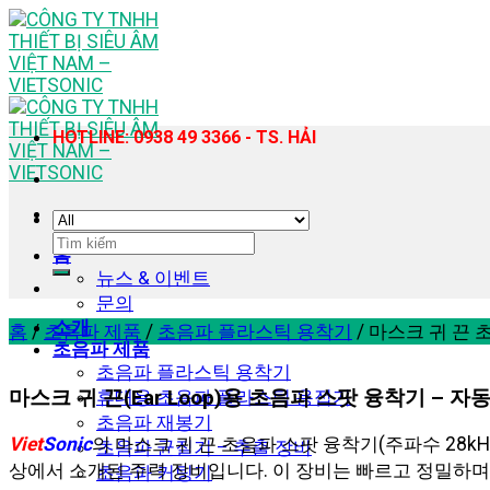
Skip
to
content
HOTLINE: 0938 49 3366 - TS. HẢI
검
홈
색:
뉴스 & 이벤트
문의
소개
홈
/
초음파 제품
/
초음파 플라스틱 용착기
/
마스크 귀 끈 초음
초음파 제품
초음파 플라스틱 용착기
마스크 귀 끈(Ear Loop)용 초음파 스팟 융착기 – 자
휴대용 초음파 플라스틱 용접기
초음파 재봉기
Viet
Sonic
의 마스크 귀 끈 초음파 스팟 융착기(주파수 28kHz,
초음파 균질기 – 추출 장비
상에서 소개된 주력 장비입니다. 이 장비는 빠르고 정밀하며
초음파 커팅기