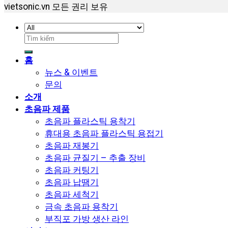
vietsonic.vn 모든 권리 보유
검
색:
홈
뉴스 & 이벤트
문의
소개
초음파 제품
초음파 플라스틱 용착기
휴대용 초음파 플라스틱 용접기
초음파 재봉기
초음파 균질기 – 추출 장비
초음파 커팅기
초음파 납땜기
초음파 세척기
금속 초음파 용착기
부직포 가방 생산 라인