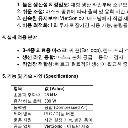
높은 생산성 & 정밀도:
대형 생산 라인부터 소규모
쉬운 조절:
마스크 종류에 따라 출력 및 용착 시간
신속한 유지보수:
VietSonic이 베트남에서 직
비용 최적화:
1회 투자로 장기간 사용 가능, 불량률
4. 실제 적용 분야
3-4중 의료용 마스크:
귀 끈(Ear loop), 린트 프리
생산 라인 통합:
마스크 본체 공급 – 용착 – 검사 –
작업장 적합성:
빠르고 효율적인 생산이 필요한 중
5. 기능 및 기술 사양 (Specifications)
항목
값 (Value)
초음파 주파수
28 kHz
용착 헤드 출력
300 W
동력원
공압 (Compressed Air)
제어 방식
PLC / 기능 버튼
운용 지원
사전 설정 가능, 변경 용이
공급 업체
VietSonic – 베트남 제조