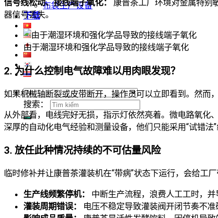
信号线松动、接线端子氧化：
康普茶工厂环境对金属特别
布袋生产设备
器信号丢失。
下载
由于潮湿环境和强化学品导致的接线端子氧化
2. 为什么控制电气故障难以用肉眼发现？
如果机械轴断裂或皮带断开，操作员可以立即看到。然而，
搜索：
从外部看，电线完好无损，指示灯依然亮着。微电路氧化
深厚的自动化电气经验和测量设备，他们只能采用“试错法
3.
放任此种情况持续的不可估量风险
临时修补并让康普茶灌装机在“带病”状态下运行，会给工
生产线频繁停机：
中断生产流程，浪费人工工时，并
灌装周期错误：
电压不稳定导致灌装阀开闭节奏不准