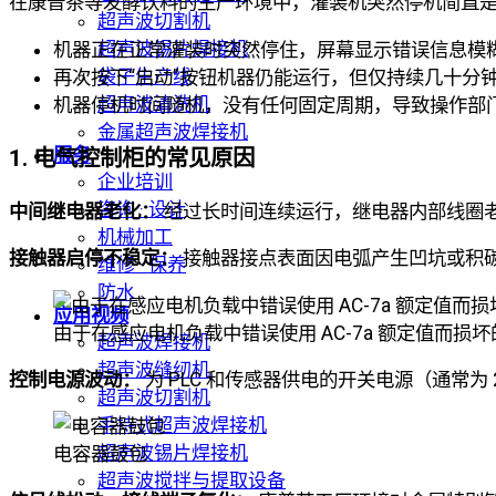
在康普茶等发酵饮料的生产环境中，灌装机突然停机简直
超声波切割机
超声波锡片焊接机
机器正在正常灌装时突然停住，屏幕显示错误信息模
袋子生产线
再次按下“启动”按钮机器仍能运行，但仅持续几十分
超声波清洗机
机器停机时间随机，没有任何固定周期，导致操作部
金属超声波焊接机
服务
1. 电气控制柜的常见原因
企业培训
咨询 · 设计
中间继电器老化：
经过长时间连续运行，继电器内部线圈
机械加工
接触器启停不稳定：
接触器接点表面因电弧产生凹坑或积
维修 · 保养
防水
应用视频
由于在感应电机负载中错误使用 AC-7a 额定值而损
超声波焊接机
超声波缝纫机
控制电源波动：
为 PLC 和传感器供电的开关电源（通常
超声波切割机
手持式超声波焊接机
超声波锡片焊接机
电容器鼓包
超声波搅拌与提取设备