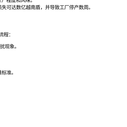
2）程度和风味。
损失可达数亿越南盾，并导致工厂停产数周。
流程：
干扰现象。
境标准。