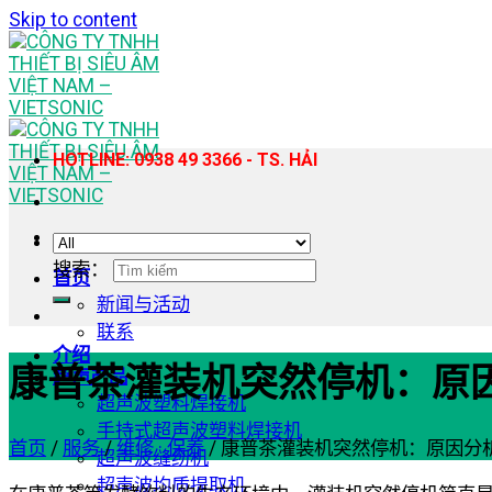
Skip to content
HOTLINE: 0938 49 3366 - TS. HẢI
搜索：
首页
新闻与活动
联系
介绍
康普茶灌装机突然停机：原
超声产品
超声波塑料焊接机
手持式超声波塑料焊接机
首页
/
服务
/
维修 · 保养
/
康普茶灌装机突然停机：原因分
超声波缝纫机
超声波均质提取机