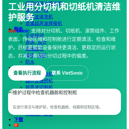
超声波锡片焊接机
工业用分切机和切纸机清洁维
袋子生产线
护服务
超声波清洗机
金属超声波焊接机
服务
Viet
Sonic
支持对分切机、切纸机、滚筒组件、工作
企业培训
表面、传动区域和控制舱进行定期清洁、检查和维
咨询 · 设计
护。目标是帮助设备保持更清洁、更稳定的运行状
机械加工
维修 · 保养
态，并减少裁切与分切过程中的偏差。
防水
应用视频
查看执行流程
联系 VietSonic
超声波焊接机
超声波缝纫机
超声波切割机
手持式超声波焊接机
超声波锡片焊接机
超声波搅拌与提取设备
在进行清洁与维护前，检查机器舱、线路和控制区域。
布袋生产设备
下载