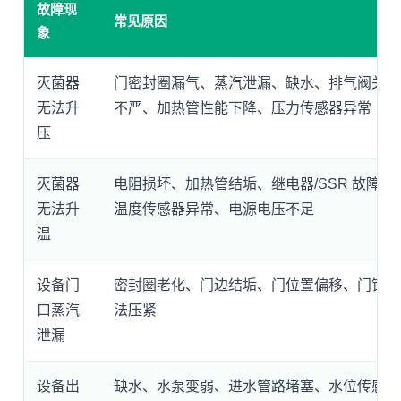
故障现
常见原因
象
灭菌器
门密封圈漏气、蒸汽泄漏、缺水、排气阀关闭
无法升
不严、加热管性能下降、压力传感器异常
压
灭菌器
电阻损坏、加热管结垢、继电器/SSR 故障、
无法升
温度传感器异常、电源电压不足
温
设备门
密封圈老化、门边结垢、门位置偏移、门锁无
口蒸汽
法压紧
泄漏
设备出
缺水、水泵变弱、进水管路堵塞、水位传感器