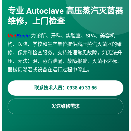
超声波锡片焊接机
专业 Autoclave 高压蒸汽灭菌器
袋子生产线
超声波清洗机
维修，上门检查
金属超声波焊接机
服务
Viet
Sonic
为诊所、牙科、实验室、SPA、美容机
企业培训
咨询 · 设计
构、医院、学校和生产单位提供高压蒸汽灭菌器的维
机械加工
修、保养和检查服务。支持处理常见故障，如无法升
维修 · 保养
压、无法升温、蒸汽泄漏、故障报警、灭菌不达标、
防水
应用视频
器械仍潮湿或设备在运行过程中停止。
超声波焊接机
超声波缝纫机
联系技术人员：0938 49 33 66
超声波切割机
手持式超声波焊接机
超声波锡片焊接机
发送维修需求
超声波搅拌与提取设备
布袋生产设备
下载