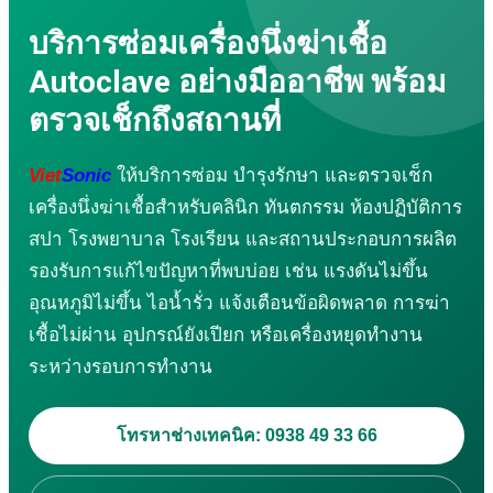
เครื่องตัดอัลตราโซนิก
เครื่องบัดกรีอัลตราโซนิก
บริการซ่อมเครื่องนึ่งฆ่าเชื้อ
เครื่องล้างอัลตราโซนิก
Autoclave อย่างมืออาชีพ พร้อม
เครื่องเชื่อมอัลตราโซนิกสำหรับโลหะ
สายการผลิตถุง
ตรวจเช็กถึงสถานที่
ระบบพ่นเคลือบอัลตราโซนิก
เครื่องคัดแยกแบบสั่นอัลตราโซนิก
Viet
Sonic
ให้บริการซ่อม บำรุงรักษา และตรวจเช็ก
บริการ
เครื่องนึ่งฆ่าเชื้อสำหรับคลินิก ทันตกรรม ห้องปฏิบัติการ
การฝึกอบรมสำหรับองค์กร
สปา โรงพยาบาล โรงเรียน และสถานประกอบการผลิต
บริการที่ปรึกษาและออกแบบ
งานแปรรูปโลหะ
รองรับการแก้ไขปัญหาที่พบบ่อย เช่น แรงดันไม่ขึ้น
ซ่อมแซม – บำรุงรักษา
อุณหภูมิไม่ขึ้น ไอน้ำรั่ว แจ้งเตือนข้อผิดพลาด การฆ่า
กันซึม
เชื้อไม่ผ่าน อุปกรณ์ยังเปียก หรือเครื่องหยุดทำงาน
วิดีโอการใช้งาน
ระหว่างรอบการทำงาน
เครื่องเชื่อมอัลตราโซนิก
เครื่องเย็บอัลตราโซนิก
เครื่องตัดอัลตราโซนิก
โทรหาช่างเทคนิค: 0938 49 33 66
เครื่องเชื่อมอัลตราโซนิกแบบมือถือ
เครื่องบัดกรีตะกั่วอัลตราโซนิก