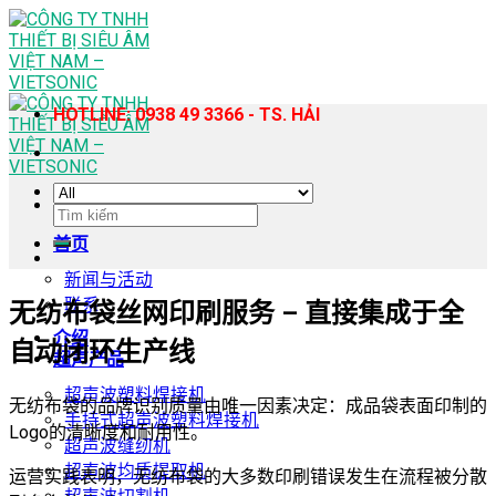
Skip
to
content
HOTLINE: 0938 49 3366 - TS. HẢI
搜
索：
首页
新闻与活动
联系
无纺布袋丝网印刷服务 – 直接集成于全
介绍
自动闭环生产线
超声产品
超声波塑料焊接机
无纺布袋的品牌识别质量由唯一因素决定：成品袋表面印制的
手持式超声波塑料焊接机
Logo的清晰度和耐用性。
超声波缝纫机
超声波均质提取机
运营实践表明，无纺布袋的大多数印刷错误发生在流程被分散