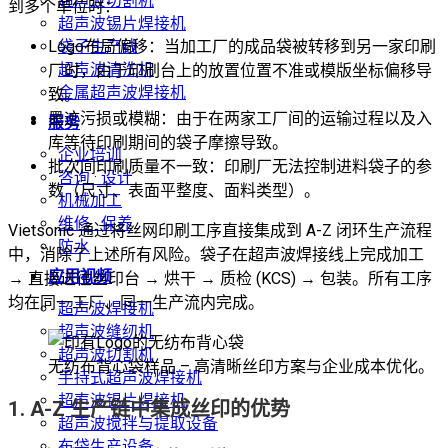
超声波切割机
到多个单位时：
超声波锡片焊接机
Logo布局偏移：当加工厂的成品袋被转移到另一家印刷
袋子生产线
超声波清洗机
厂时，由于印刷台上的放置位置不准或模版坐标偏移导
金属超声波焊接机
致。
墨迹污损或模糊：由于在两家工厂间的运输过程以及入
服务
库等待印刷期间的袋子摩擦导致。
企业培训
批次间印刷质量不一致：印刷厂无法控制进料袋子的参
咨询 · 设计
数（尺寸、表面平整度、面料类型）。
机械加工
维修 · 保养
Vietsonic 通过将丝网印刷工序直接集成到 A-Z 闭环生产流程
防水
中，消除了上述所有风险。袋子在超声波焊接线上完成加工
应用视频
→ 直接送往丝印台 → 烘干 → 质检 (KCS) → 包装。所有工序
均在同一工厂、同一生产流内完成。
超声波焊接机
超声波缝纫机
超声波切割机
无纺布背心袋样品 – 高清晰丝印方案与企业成本优化。
手持式超声波焊接机
超声波锡片焊接机
1. A-Z 生产链中集成丝印的优势
超声波搅拌与提取设备
布袋生产设备