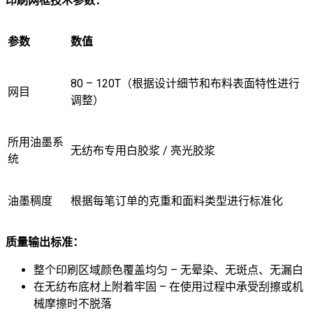
印刷网框技术参数：
参数
数值
80 – 120T（根据设计细节和布料表面特性进行
网目
调整）
所用油墨系
无纺布专用白胶浆 / 亮光胶浆
统
油墨稠度
根据每笔订单的克重和面料类型进行标准化
质量输出标准：
整个印刷区域颜色覆盖均匀 – 无晕染、无斑点、无漏白
在无纺布底材上附着牢固 – 在使用过程中承受刮擦或机
械摩擦时不脱落