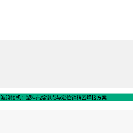
ic超声波铆接机：塑料热熔铆点与定位销精密焊接方案