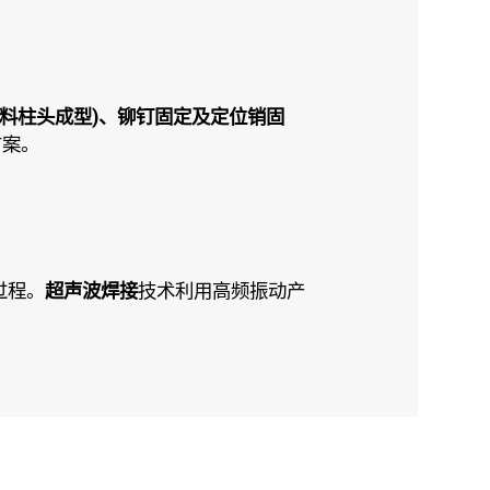
g/塑料柱头成型)、铆钉固定及定位销固
方案。
过程。
超声波焊接
技术利用高频振动产