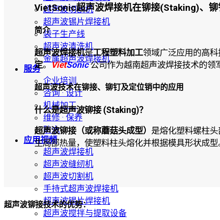
VietSonic超声波焊接机在铆接(Stakin
超声波切割机
超声波锡片焊接机
简介
袋子生产线
超声波清洗机
超声波焊接机
是
工程塑料加工
领域广泛应用的高科
金属超声波焊接机
定
。
Viet
Sonic
公司作为越南超声波焊接技术的领
服务
企业培训
超声波技术在铆接、铆钉及定位销中的应用
咨询 · 设计
机械加工
什么是超声波铆接 (Staking)？
维修 · 保养
防水
超声波铆接（或称蘑菇头成型）
是熔化塑料螺柱头
应用视频
生局部热量，使塑料柱头熔化并根据模具形状成型
超声波焊接机
超声波缝纫机
超声波切割机
手持式超声波焊接机
超声波锡片焊接机
超声波铆接技术的优势：
超声波搅拌与提取设备