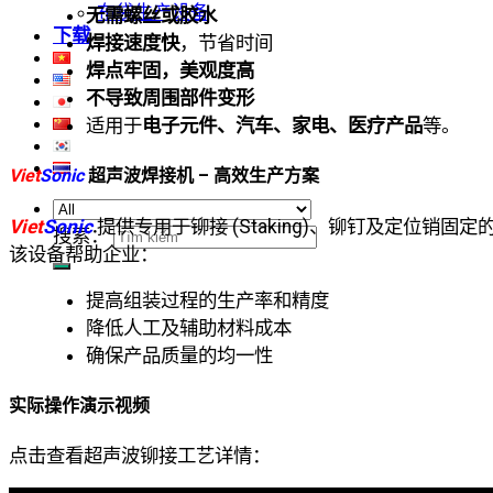
布袋生产设备
无需螺丝或胶水
下载
焊接速度快
，节省时间
焊点牢固，美观度高
不导致周围部件变形
适用于
电子元件、汽车、家电、医疗产品
等。
Viet
Sonic
超声波焊接机 – 高效生产方案
Viet
Sonic
提供专用于铆接 (Staking)、铆钉及定位销固定的
搜索：
该设备帮助企业：
提高组装过程的生产率和精度
降低人工及辅助材料成本
确保产品质量的均一性
实际操作演示视频
点击查看超声波铆接工艺详情：