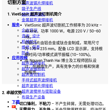
切割方案
超声波锡片焊接机
袋子生产线
1. VietSonic 超声波切割机简介
超声波清洗机
金属超声波焊接机
服务
VietSonic 超声波切割机工作频率为 20 kHz –
企业培训
40 kHz，功率 1000 W，电源 220 V / 50–60
咨询 · 设计
Hz。
机械加工
切割刀片由铝合金或钛合金制成，常用尺寸
维修 · 保养
为 170 × 235 mm。配备 LCD 显示屏，支持根
防水
据时间/功率模式调节振幅 (10–100%)。
应用视频
由 Nguyen Thanh Hai 博士及工程师团队设
超声波焊接机
计，在越南生产，具有竞争力的价格和快速
超声波缝纫机
的服务。
超声波切割机
手持式超声波焊接机
超声波锡片焊接机
超声波搅拌与提取设备
2. 卓越优势
布袋生产设备
下载
切口锋利，不粘刀
– 不产生碎屑，无需处理切边。
无需用力，不生热
– 不会导致蛋糕变形，奶油层不