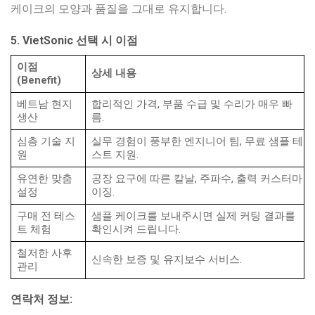
케이크의 모양과 품질을 그대로 유지합니다.
5. VietSonic 선택 시 이점
이점
상세 내용
(Benefit)
베트남 현지
합리적인 가격, 부품 수급 및 수리가 매우 빠
생산
름.
심층 기술 지
실무 경험이 풍부한 엔지니어 팀, 무료 샘플 테
원
스트 지원.
유연한 맞춤
공장 요구에 따른 칼날, 주파수, 출력 커스터마
설정
이징.
구매 전 테스
샘플 케이크를 보내주시면 실제 커팅 결과를
트 체험
확인시켜 드립니다.
철저한 사후
신속한 보증 및 유지보수 서비스.
관리
연락처 정보: