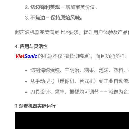
切边锋利美观
– 增加审美价值。
不焦边 – 保持原始风味。
超声波机器完美满足上述要求，提升用户体验及产品
4. 应用与灵活性
Viet
Sonic
的机器不仅“擅长切糕点”，而且功能多样
切割海绵蛋糕、三明治、糖果、泡沫、塑料、
从手动型号（迷你机、台式机）到工业自动流水
刀具设计、频率、振幅均可调节 —— 就像为企
? 观看机器实际运行