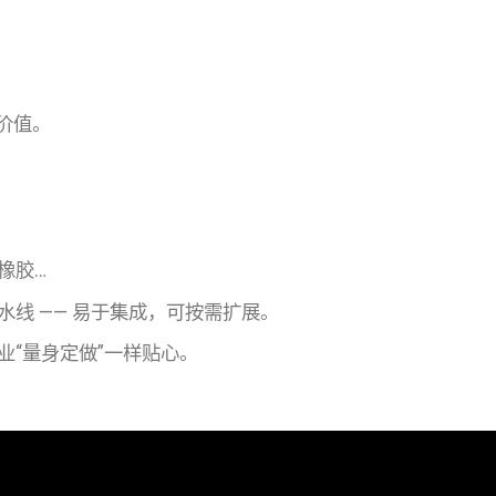
价值。
：
橡胶…
线 —— 易于集成，可按需扩展。
业“量身定做”一样贴心。