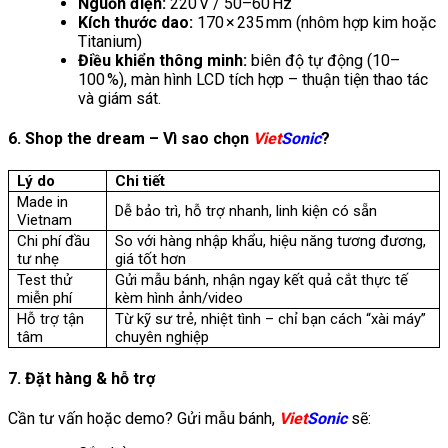
Nguồn điện:
220 V / 50–60 Hz
Kích thước dao:
170 × 235 mm (nhôm hợp kim hoặc
Titanium)
Điều khiển thông minh:
biên độ tự động (10–
100 %), màn hình LCD tích hợp – thuận tiện thao tác
và giám sát.
6. Shop the dream – Vì sao chọn
Viet
Sonic
?
Lý do
Chi tiết
Made in
Dễ bảo trì, hỗ trợ nhanh, linh kiện có sẵn
Vietnam
Chi phí đầu
So với hàng nhập khẩu, hiệu năng tương đương,
tư nhẹ
giá tốt hơn
Test thử
Gửi mẫu bánh, nhận ngay kết quả cắt thực tế
miễn phí
kèm hình ảnh/video
Hỗ trợ tận
Từ kỹ sư trẻ, nhiệt tình – chỉ bạn cách “xài máy”
tâm
chuyên nghiệp
7. Đặt hàng & hỗ trợ
Cần tư vấn hoặc demo? Gửi mẫu bánh,
Viet
Sonic
sẽ: