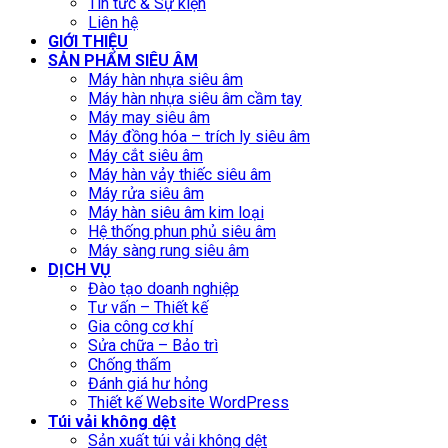
Tin tức & Sự kiện
Liên hệ
GIỚI THIỆU
SẢN PHẨM SIÊU ÂM
Máy hàn nhựa siêu âm
Máy hàn nhựa siêu âm cầm tay
Máy may siêu âm
Máy đồng hóa – trích ly siêu âm
Máy cắt siêu âm
Máy hàn vảy thiếc siêu âm
Máy rửa siêu âm
Máy hàn siêu âm kim loại
Hệ thống phun phủ siêu âm
Máy sàng rung siêu âm
DỊCH VỤ
Đào tạo doanh nghiệp
Tư vấn – Thiết kế
Gia công cơ khí
Sửa chữa – Bảo trì
Chống thấm
Đánh giá hư hỏng
Thiết kế Website WordPress
Túi vải không dệt
Sản xuất túi vải không dệt