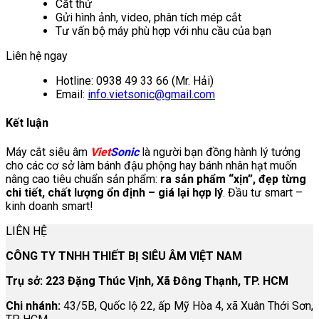
Cắt thử
Gửi hình ảnh, video, phân tích mép cắt
Tư vấn bộ máy phù hợp với nhu cầu của bạn
Liên hệ ngay
Hotline: 0938 49 33 66 (Mr. Hải)
Email:
info.vietsonic@gmail.com
Kết luận
Máy cắt siêu âm
Viet
Sonic
là người bạn đồng hành lý tưởng
cho các cơ sở làm bánh đậu phộng hay bánh nhân hạt muốn
nâng cao tiêu chuẩn sản phẩm:
ra sản phẩm “xịn”, đẹp từng
chi tiết, chất lượng ổn định – giá lại hợp lý
. Đầu tư smart –
kinh doanh smart!
LIÊN HỆ
CÔNG TY TNHH THIẾT BỊ SIÊU ÂM VIỆT NAM
Trụ sở: 223 Đặng Thúc Vịnh, Xã Đông Thạnh, TP. HCM
Chi nhánh:
43/5B, Quốc lộ 22, ấp Mỹ Hòa 4, xã Xuân Thới Sơn,