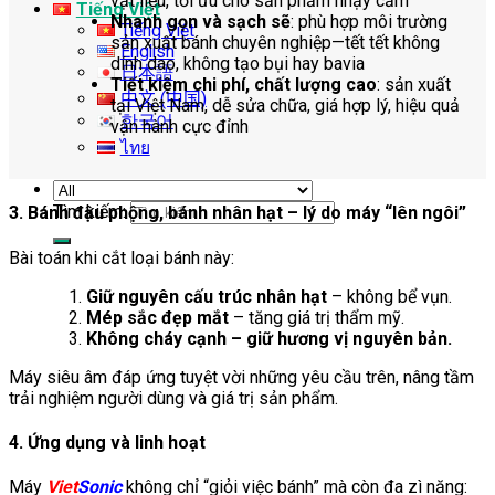
vật liệu, tối ưu cho sản phẩm nhạy cảm
Tiếng Việt
Nhanh gọn và sạch sẽ
: phù hợp môi trường
Tiếng Việt
sản xuất bánh chuyên nghiệp—tết tết không
English
dính dao, không tạo bụi hay bavia
日本語
Tiết kiệm chi phí, chất lượng cao
: sản xuất
中文 (中国)
tại Việt Nam, dễ sửa chữa, giá hợp lý, hiệu quả
한국어
vận hành cực đỉnh
ไทย
Tìm kiếm:
3. Bánh đậu phộng, bánh nhân hạt – lý do máy “lên ngôi”
Bài toán khi cắt loại bánh này:
Giữ nguyên cấu trúc nhân hạt
– không bể vụn.
Mép sắc đẹp mắt
– tăng giá trị thẩm mỹ.
Không cháy cạnh – giữ hương vị nguyên bản.
Máy siêu âm đáp ứng tuyệt vời những yêu cầu trên, nâng tầm
trải nghiệm người dùng và giá trị sản phẩm.
4. Ứng dụng và linh hoạt
Máy
Viet
Sonic
không chỉ “giỏi việc bánh” mà còn đa zì năng: