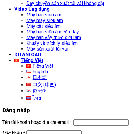
Dây chuyền sản xuất túi vải không dệt
Video Ứng dụng
Máy hàn siêu âm
Máy may siêu âm
Máy cắt siêu âm
Máy hàn siêu âm cầm tay
Máy hàn vảy thiếc siêu âm
Khuấy và trích ly siêu âm
Máy sản xuất túi vải
DOWNLOAD
Tiếng Việt
Tiếng Việt
English
日本語
中文 (中国)
한국어
ไทย
Đăng nhập
Tên tài khoản hoặc địa chỉ email
*
Mật khẩu
*