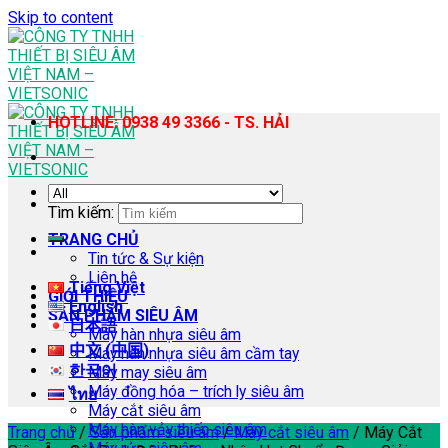
Skip to content
HOTLINE: 0938 49 3366 - TS. HẢI
Tìm kiếm:
TRANG CHỦ
Tin tức & Sự kiện
Liên hệ
Tiếng Việt
GIỚI THIỆU
English
SẢN PHẨM SIÊU ÂM
日本語
Máy hàn nhựa siêu âm
中文 (中国)
Máy hàn nhựa siêu âm cầm tay
한국어
Máy may siêu âm
Máy đồng hóa – trích ly siêu âm
ไทย
Máy cắt siêu âm
Máy hàn vảy thiếc siêu âm
Trang chủ
/
Sản phẩm siêu âm
/
Máy cắt siêu âm
/
Máy Cắt