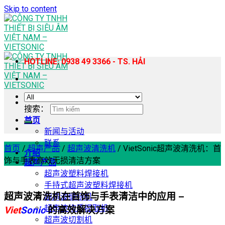
Skip to content
HOTLINE: 0938 49 3366 - TS. HẢI
搜索：
首页
新闻与活动
联系
首页
/
超声产品
/
超声波清洗机
/
VietSonic超声波清洗机：首
介绍
饰与手表高效无损清洁方案
超声产品
超声波塑料焊接机
手持式超声波塑料焊接机
超声波清洗机在首饰与手表清洁中的应用 –
超声波缝纫机
超声波均质提取机
Viet
Sonic
的高效解决方案
超声波切割机