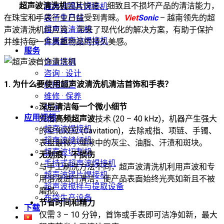
超声波清洗机
因其快速、细致且不损坏产品的清洁能力，
超声波锡片焊接机
在珠宝和手表行业日益受到青睐。
Viet
Sonic
– 越南领先的超
袋子生产线
超声波清洗机
声波清洗机供应商 – 带来了现代化的解决方案，有助于保护
金属超声波焊接机
并维持每一件贵重物品的持久美感。
服务
企业培训
咨询 · 设计
1. 为什么要使用超声波清洗机清洁首饰和手表？
机械加工
维修 · 保养
深层清洁每一个微小细节
防水
应用视频
凭借
高频超声波
技术 (20 – 40 kHz)，机器产生强大
超声波焊接机
的空化效应 (Cavitation)，去除戒指、项链、手镯、
超声波缝纫机
表盘最微小缝隙中的灰尘、油脂、汗渍和斑块。
超声波切割机
无划痕，不损伤
手持式超声波焊接机
与手工刷洗方法不同，超声波清洗机利用声波和专
超声波锡片焊接机
用溶液进行清洁，使产品表面始终光亮如新且不被
超声波搅拌与提取设备
磨损。
布袋生产设备
节省时间和精力
下载
仅需 3 – 10 分钟，首饰或手表即可洁净如新，最大