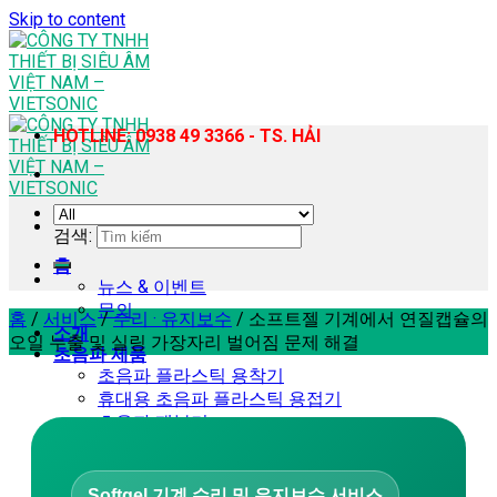
Skip to content
HOTLINE: 0938 49 3366 - TS. HẢI
검색:
홈
뉴스 & 이벤트
문의
홈
/
서비스
/
수리 · 유지보수
/
소프트젤 기계에서 연질캡슐의
소개
오일 누출 및 실링 가장자리 벌어짐 문제 해결
초음파 제품
초음파 플라스틱 용착기
휴대용 초음파 플라스틱 용접기
초음파 재봉기
초음파 균질기 – 추출 장비
초음파 커팅기
초음파 납땜기
Softgel 기계 수리 및 유지보수 서비스