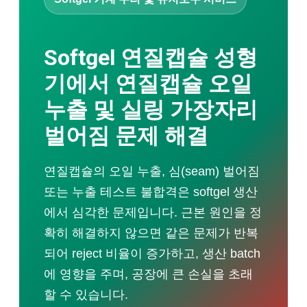
초음파 세척기
금속 초음파 용착기
부직포 가방 생산 라인
Softgel 연질캡슐 성형
서비스
기업 교육
기에서 연질캡슐 오일
상담 및 설계
기계 가공
누출 및 실링 가장자리
수리 · 유지보수
방수
벌어짐 문제 해결
초음파 진동 스크린
초음파 코팅 시스템
애플리케이션 영상
연질캡슐의 오일 누출, 심(seam) 벌어짐
초음파 용착기
또는 누출 테스트 불합격은 softgel 생산
다운로드
에서 심각한 문제입니다. 근본 원인을 정
확히 해결하지 않으면 같은 문제가 반복
되어 reject 비율이 증가하고, 생산 batch
에 영향을 주며, 공장에 큰 손실을 초래
할 수 있습니다.