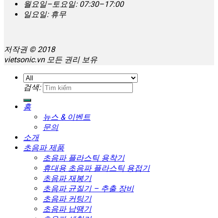
월요일–토요일: 07:30–17:00
일요일: 휴무
저작권 © 2018
vietsonic.vn 모든 권리 보유
검색:
홈
뉴스 & 이벤트
문의
소개
초음파 제품
초음파 플라스틱 용착기
휴대용 초음파 플라스틱 용접기
초음파 재봉기
초음파 균질기 – 추출 장비
초음파 커팅기
초음파 납땜기