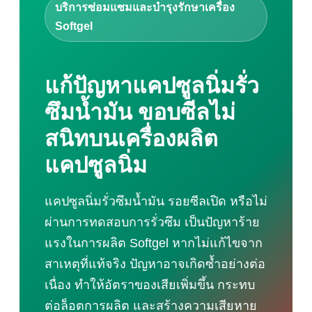
เครื่องตัดอัลตราโซนิก
บริการซ่อมแซมและบำรุงรักษาเครื่อง
เครื่องบัดกรีอัลตราโซนิก
Softgel
เครื่องล้างอัลตราโซนิก
เครื่องเชื่อมอัลตราโซนิกสำหรับโลหะ
สายการผลิตถุง
แก้ปัญหาแคปซูลนิ่มรั่ว
ระบบพ่นเคลือบอัลตราโซนิก
ซึมน้ำมัน ขอบซีลไม่
เครื่องคัดแยกแบบสั่นอัลตราโซนิก
บริการ
สนิทบนเครื่องผลิต
การฝึกอบรมสำหรับองค์กร
บริการที่ปรึกษาและออกแบบ
แคปซูลนิ่ม
งานแปรรูปโลหะ
ซ่อมแซม – บำรุงรักษา
แคปซูลนิ่มรั่วซึมน้ำมัน รอยซีลเปิด หรือไม่
กันซึม
วิดีโอการใช้งาน
ผ่านการทดสอบการรั่วซึม เป็นปัญหาร้าย
เครื่องเชื่อมอัลตราโซนิก
แรงในการผลิต Softgel หากไม่แก้ไขจาก
เครื่องเย็บอัลตราโซนิก
สาเหตุที่แท้จริง ปัญหาอาจเกิดซ้ำอย่างต่อ
เครื่องตัดอัลตราโซนิก
เนื่อง ทำให้อัตราของเสียเพิ่มขึ้น กระทบ
เครื่องเชื่อมอัลตราโซนิกแบบมือถือ
ต่อล็อตการผลิต และสร้างความเสียหาย
เครื่องบัดกรีตะกั่วอัลตราโซนิก