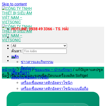
Skip to content
HOTLINE: 0938 49 3366 - TS. HẢI
ค้นหา:
หลัก
ข่าวสารและกิจกรรม
ติดต่อเรา
หน้าหลัก
/
บริการ
/
ซ่อมแซม – บำรุงรักษา
/
แก้ปัญหาแคปซูล
เกี่ยวกับเรา
นิ่มรั่วซึมน้ำมัน และขอบซีลเปิดบนเครื่องผลิต Softgel
ผลิตภัณฑ์อัลตราโซนิก
เครื่องเชื่อมพลาสติกอัลตราโซนิก
เครื่องเชื่อมพลาสติกอัลตราโซนิกแบบมือถือ
เครื่องเย็บผ้าอัลตราโซนิก
เครื่องโฮโมจีไนเซอร์และสกัดด้วยอัลตราโซนิก