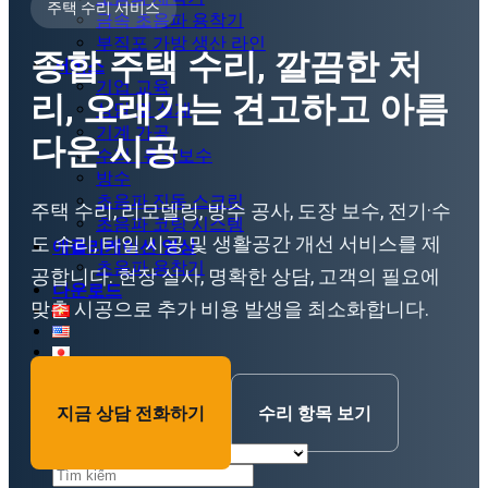
주택 수리 서비스
금속 초음파 용착기
부직포 가방 생산 라인
종합 주택 수리, 깔끔한 처
서비스
기업 교육
리, 오래가는 견고하고 아름
상담 및 설계
기계 가공
다운 시공
수리 · 유지보수
방수
초음파 진동 스크린
주택 수리, 리모델링, 방수 공사, 도장 보수, 전기·수
초음파 코팅 시스템
도 수리, 타일 시공 및 생활공간 개선 서비스를 제
애플리케이션 영상
초음파 용착기
공합니다. 현장 실사, 명확한 상담, 고객의 필요에
다운로드
맞춘 시공으로 추가 비용 발생을 최소화합니다.
지금 상담 전화하기
수리 항목 보기
검