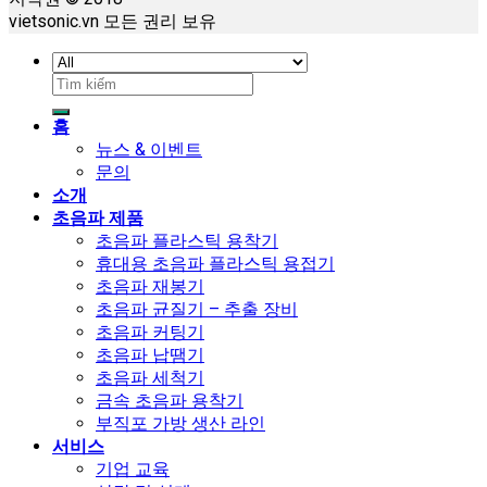
vietsonic.vn 모든 권리 보유
검
색:
홈
뉴스 & 이벤트
문의
소개
초음파 제품
초음파 플라스틱 용착기
휴대용 초음파 플라스틱 용접기
초음파 재봉기
초음파 균질기 – 추출 장비
초음파 커팅기
초음파 납땜기
초음파 세척기
금속 초음파 용착기
부직포 가방 생산 라인
서비스
기업 교육