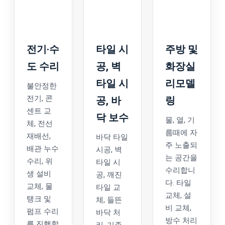
전기·수
타일 시
주방 및
도 수리
공, 벽
화장실
타일 시
리모델
불안정한
전기, 콘
공, 바
링
센트 교
닥 보수
물, 열, 기
체, 전선
름때에 자
재배선,
바닥 타일
주 노출되
배관 누수
시공, 벽
는 공간을
수리, 위
타일 시
수리합니
생 설비
공, 깨진
다. 타일
교체, 물
타일 교
교체, 설
탱크 및
체, 들뜬
비 교체,
펌프 수리
바닥 처
방수 처리
를 진행합