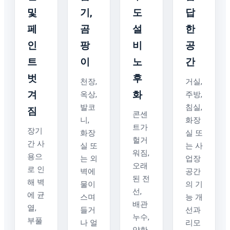
및
기,
도
답
페
곰
설
한
인
팡
비
공
트
이
노
간
벗
후
천장,
거실,
겨
화
옥상,
주방,
발코
침실,
짐
콘센
니,
화장
트가
장기
화장
실 또
헐거
간 사
실 또
는 사
워짐,
용으
는 외
업장
오래
로 인
벽에
공간
된 전
해 벽
물이
의 기
선,
에 균
스며
능 개
배관
열,
들거
선과
누수,
부풀
나 얼
리모