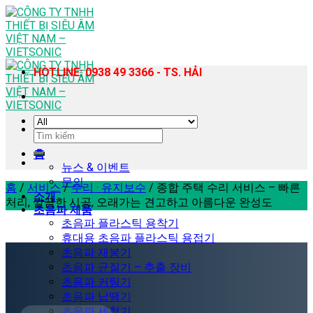
Skip
to
content
HOTLINE: 0938 49 3366 - TS. HẢI
검
색:
홈
뉴스 & 이벤트
문의
홈
/
서비스
/
수리 · 유지보수
/
종합 주택 수리 서비스 – 빠른
소개
처리, 깔끔한 시공, 오래가는 견고하고 아름다운 완성도
초음파 제품
초음파 플라스틱 용착기
휴대용 초음파 플라스틱 용접기
초음파 재봉기
초음파 균질기 – 추출 장비
초음파 커팅기
초음파 납땜기
초음파 세척기