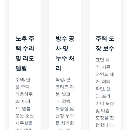
노후 주
방수 공
주택 도
택 수리
사 및
장 보수
및 리모
누수 처
표면 처
리, 기존
델링
리
페인트 제
주택, 단
옥상, 콘
거, 퍼티
층 주택,
크리트 지
작업, 샌
타운하우
붕, 발코
딩, 프라
스, 아파
니, 외벽,
이머 도장
트, 원룸
화장실 및
및 마감
또는 소형
천장 누수
도장을 진
사무실을
를 처리합
행합니다.