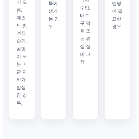
약한
어 오
룩이
델링
수압,
름,
생기
이 필
배수
페인
는 경
요한
구 막
트 벗
우.
경우.
힘 또
겨짐,
는 위
습기,
생 설
곰팡
비 고
이 또
장.
는 미
관 저
하가
발생
한 경
우.