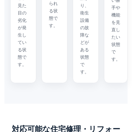
い勝
られ
見た
り、
手や
る状
目の
衛生
機能
態で
劣化
設備
を見
す。
が発
の故
直し
生し
障な
たい
てい
どが
状態
る状
ある
で
態で
状態
す。
す。
で
す。
対応可能な住宅修理・リフォー