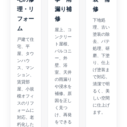
理・リ
漏り補
修
フォー
修
下地処
理、古い
ム
屋上、コ
塗装の除
ンクリー
戸建て住
去、パテ
ト屋根、
宅、平
処理、研
バルコニ
屋、タウ
磨、下塗
ー、外
ンハウ
り、仕上
壁、浴
ス、マン
げ塗装ま
室、天井
ション、
で対応。
の雨漏り
賃貸部
清潔で明
や浸水を
屋、小規
るく、美
補修。原
模オフィ
しい空間
因を正し
スのリフ
に仕上げ
く見つ
ォームに
ます。
け、再発
対応。老
をできる
朽化した