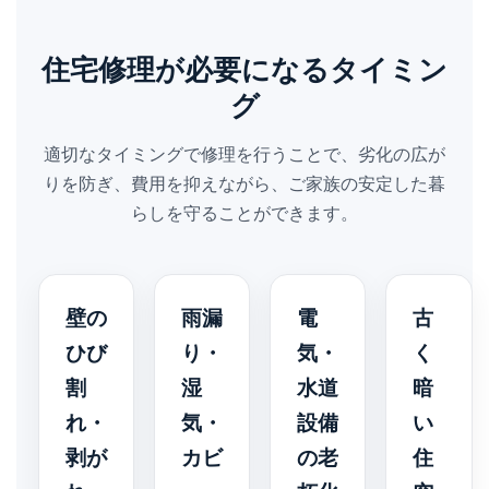
住宅修理が必要になるタイミン
グ
適切なタイミングで修理を行うことで、劣化の広が
りを防ぎ、費用を抑えながら、ご家族の安定した暮
らしを守ることができます。
壁の
雨漏
電
古
ひび
り・
気・
く
割
湿
水道
暗
れ・
気・
設備
い
剥が
カビ
の老
住