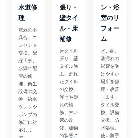
水道修
張り・
ン・浴
理
壁タイ
室のリ
ル・床
フォー
電気の不
具合、コ
補修
ム
ンセント
床タイル
水、熱、
交換、配
張り、壁
油汚れの
線工事、
タイル施
影響を受
水漏れ配
工、割れ
けやすい
管の修
たタイル
場所を修
理、衛生
の交換、
理・改善
設備の交
浮きや膨
します。
換、給水
れの補
タイル交
タンクや
修、古い
換、設備
ポンプの
床の改
交換、防
修理に対
修、建物
水処理、
応しま
の状態に
使い勝手
す。