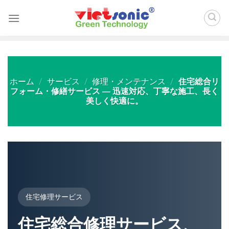
Skip
to
content
ホーム
/
サービス
/
修理・メンテナンス
/
住宅総合リ
フォーム・修繕サービス ― 迅速対応、丁寧な施工、長く
美しく快適に。
住宅修理サービス
住宅総合修理サービス、