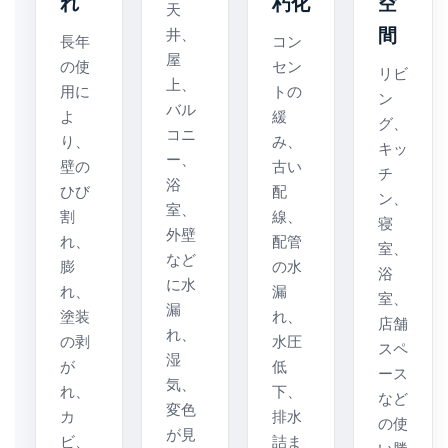
れ
朽化
空
天
間
井、
長年
コン
屋
の使
セン
リビ
上、
用に
トの
ン
バル
よ
緩
グ、
コニ
り、
み、
キッ
ー、
壁の
古い
チ
浴
ひび
配
ン、
室、
割
線、
寝
外壁
れ、
配管
室、
など
膨
の水
浴
に水
れ、
漏
室、
漏
塗装
れ、
店舗
れ、
の剥
水圧
スペ
湿
が
低
ース
気、
れ、
下、
など
変色
カ
排水
の使
が見
ビ、
詰ま