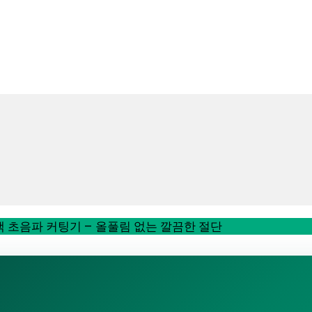
 초음파 커팅기 – 올풀림 없는 깔끔한 절단