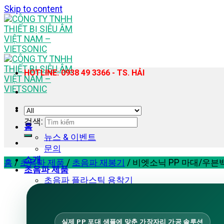
Skip to content
HOTLINE: 0938 49 3366 - TS. HẢI
검색:
홈
뉴스 & 이벤트
문의
소개
홈
/
초음파 제품
/
초음파 재봉기
/
비엣소닉 PP 마대/우븐백
초음파 제품
초음파 플라스틱 용착기
휴대용 초음파 플라스틱 용접기
초음파 재봉기
초음파 균질기 – 추출 장비
실제 PP 포대 샘플에 맞춘 가장자리 가공 솔루션