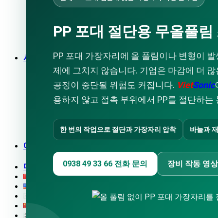
초음파 커팅기
초음파 납땜기
초음파 세척기
PP 포대 절단용 무올풀림
금속 초음파 용착기
부직포 가방 생산 라인
PP 포대 가장자리에 올 풀림이나 변형이 
서비스
기업 교육
제에 그치지 않습니다. 기업은 마감에 더 많
상담 및 설계
공정이 중단될 위험도 커집니다.
Viet
Sonic
기계 가공
용하지 않고 접촉 부위에서 PP를 절단하는
수리 · 유지보수
방수
초음파 진동 스크린
한 번의 작업으로 절단과 가장자리 압착
바늘과 
초음파 코팅 시스템
애플리케이션 영상
초음파 용착기
0938 49 33 66 전화 문의
장비 작동 영상
다운로드