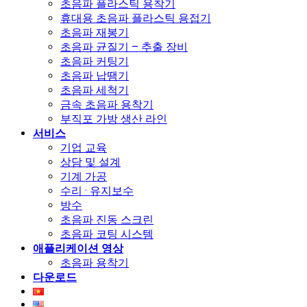
초음파 플라스틱 용착기
휴대용 초음파 플라스틱 용접기
초음파 재봉기
초음파 균질기 – 추출 장비
초음파 커팅기
초음파 납땜기
초음파 세척기
금속 초음파 용착기
부직포 가방 생산 라인
서비스
기업 교육
상담 및 설계
기계 가공
수리 · 유지보수
방수
초음파 진동 스크린
초음파 코팅 시스템
애플리케이션 영상
초음파 용착기
다운로드