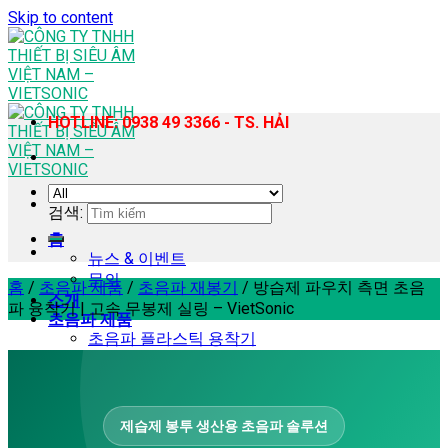
Skip to content
HOTLINE: 0938 49 3366 - TS. HẢI
검색:
홈
뉴스 & 이벤트
문의
홈
/
초음파 제품
/
초음파 재봉기
/
방습제 파우치 측면 초음
소개
파 융착기 | 고속 무봉제 실링 – VietSonic
초음파 제품
초음파 플라스틱 용착기
휴대용 초음파 플라스틱 용접기
초음파 재봉기
초음파 균질기 – 추출 장비
초음파 커팅기
제습제 봉투 생산용 초음파 솔루션
초음파 납땜기