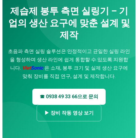
초음파 세척기
제습제 봉투 측면 실링기 – 기
금속 초음파 용착기
부직포 가방 생산 라인
업의 생산 요구에 맞춘 설계 및
서비스
기업 교육
제작
상담 및 설계
기계 가공
수리 · 유지보수
초음파 측면 실링 솔루션은 안정적이고 균일한 실링 라인
방수
을 형성하며 생산 라인에 쉽게 통합할 수 있도록 지원합
초음파 진동 스크린
니다.
Viet
Sonic
은 소재, 봉투 크기 및 실제 생산 요구에
초음파 코팅 시스템
애플리케이션 영상
맞춰 장비를 직접 연구, 설계 및 제작합니다.
초음파 용착기
다운로드
☎ 0938 49 33 66으로 문의
▶ 장비 작동 영상 보기