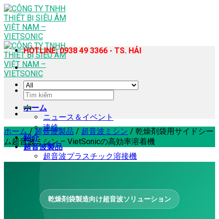
Skip
to
content
HOTLINE: 0938 49 3366 - TS. HẢI
検
索
ホーム
対
ニュース＆イベント
象:
連絡
ホーム
/
超音波製品
/
超音波ミシン
/
乾燥剤袋用サイドシー
紹介
ム超音波ミシン – VietSonicの高効率溶着機
超音波製品
超音波プラスチック溶接機
ハンディ型超音波樹脂溶着機
超音波ミシン
超音波ホモジナイザー・抽出機
超音波カッター
乾燥剤袋製造向け超音波ソリューション
超音波スズはんだ付け機
超音波洗浄機