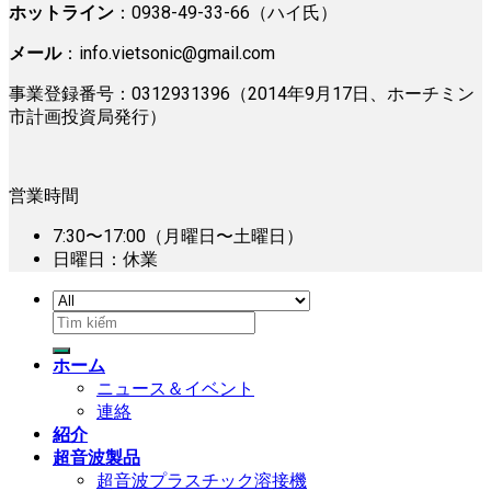
ホットライン
：0938-49-33-66（ハイ氏）
メール
：
info.vietsonic@gmail.com
事業登録番号：0312931396（2014年9月17日、ホーチミン
市計画投資局発行）
営業時間
7:30〜17:00（月曜日〜土曜日）
日曜日：休業
検
索
ホーム
対
ニュース＆イベント
象:
連絡
紹介
超音波製品
超音波プラスチック溶接機