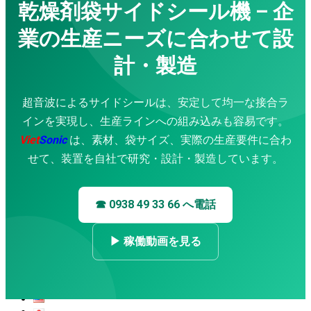
乾燥剤袋サイドシール機 – 企
金属用超音波溶接機
バッグ製造ライン
業の生産ニーズに合わせて設
サービス
企業研修
計・製造
コンサルティング・設計
精密機械加工サービス
修理・メンテナンス
超音波によるサイドシールは、安定して均一な接合ラ
防水工事サービス
インを実現し、生産ラインへの組み込みも容易です。
応用動画
Viet
Sonic
は、素材、袋サイズ、実際の生産要件に合わ
超音波溶着機
超音波ミシン
せて、装置を自社で研究・設計・製造しています。
超音波カッター
ハンディ型超音波溶着機
超音波はんだ付け機
☎ 0938 49 33 66 へ電話
超音波攪拌・抽出装置
布袋製造機
▶ 稼働動画を見る
超音波振動ふるい機
超音波スプレーコーティングシステム
ダウンロード