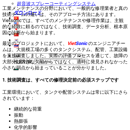
超音波スプレーコーティングシステム
工業メンテナンスの分野において、一般的な修理業者と真の
ダウンロード
技術チームの違いは、そのアプローチ方法にあります。
Vietsonicでは、すべてのメンテナンスや修理作業は、主観
的な経験に頼るのではなく、技術調査、データ分析、根本原
因の診断から始まります。
最近のプロジェクトにおいて、
Viet
Sonic
のエンジニアチー
ムは、大規模工場の多くのタンクシステム、配管、工業設備
を直接調査しました。実際の評価プロセスを通じて、故障の
大部分は大きな欠陥からではなく、適時に発見されなかった
検索対象:
小さな弱点から始まっていることが分かりました。
1. 技術調査は、すべての修理決定前の必須ステップです
工業環境において、タンクや配管システムは常に以下にさら
されています：
継続的な荷重
振動
熱膨張
化学的影響