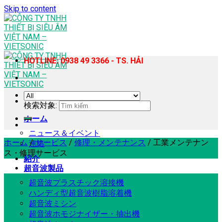
Skip to content
HOTLINE: 0938 49 3366 - TS. HẢI
検索対象:
ホーム
ニュース＆イベント
ホーム
/
サービス
/
修理・メンテナンス
/
工業メンテナン
連絡
ス・修理サービス
紹介
超音波製品
超音波プラスチック溶接機
ハンディ型超音波樹脂溶着機
超音波ミシン
超音波ホモジナイザー・抽出機