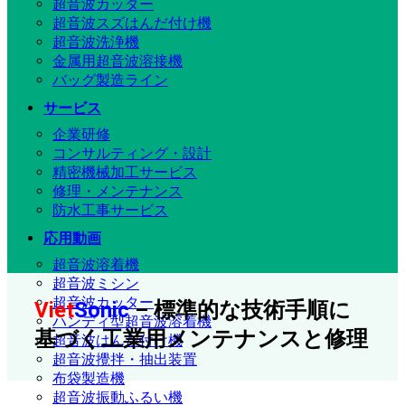
超音波カッター
超音波スズはんだ付け機
超音波洗浄機
金属用超音波溶接機
バッグ製造ライン
サービス
企業研修
コンサルティング・設計
精密機械加工サービス
修理・メンテナンス
防水工事サービス
応用動画
超音波溶着機
超音波ミシン
超音波カッター
Viet
Sonic
– 標準的な技術手順に
ハンディ型超音波溶着機
基づく工業用メンテナンスと修理
超音波はんだ付け機
超音波攪拌・抽出装置
布袋製造機
超音波振動ふるい機