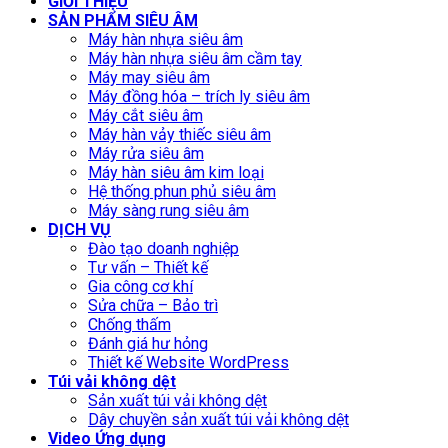
GIỚI THIỆU
SẢN PHẨM SIÊU ÂM
Máy hàn nhựa siêu âm
Máy hàn nhựa siêu âm cầm tay
Máy may siêu âm
Máy đồng hóa – trích ly siêu âm
Máy cắt siêu âm
Máy hàn vảy thiếc siêu âm
Máy rửa siêu âm
Máy hàn siêu âm kim loại
Hệ thống phun phủ siêu âm
Máy sàng rung siêu âm
DỊCH VỤ
Đào tạo doanh nghiệp
Tư vấn – Thiết kế
Gia công cơ khí
Sửa chữa – Bảo trì
Chống thấm
Đánh giá hư hỏng
Thiết kế Website WordPress
Túi vải không dệt
Sản xuất túi vải không dệt
Dây chuyền sản xuất túi vải không dệt
Video Ứng dụng