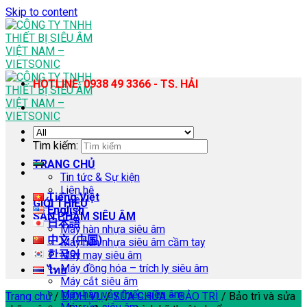
Skip to content
HOTLINE: 0938 49 3366 - TS. HẢI
Tìm kiếm:
TRANG CHỦ
Tin tức & Sự kiện
Liên hệ
Tiếng Việt
GIỚI THIỆU
English
SẢN PHẨM SIÊU ÂM
日本語
Máy hàn nhựa siêu âm
中文 (中国)
Máy hàn nhựa siêu âm cầm tay
한국어
Máy may siêu âm
Máy đồng hóa – trích ly siêu âm
ไทย
Máy cắt siêu âm
Máy hàn vảy thiếc siêu âm
Trang chủ
/
DỊCH VỤ
/
SỬA CHỮA – BẢO TRÌ
/
Bảo trì và sửa