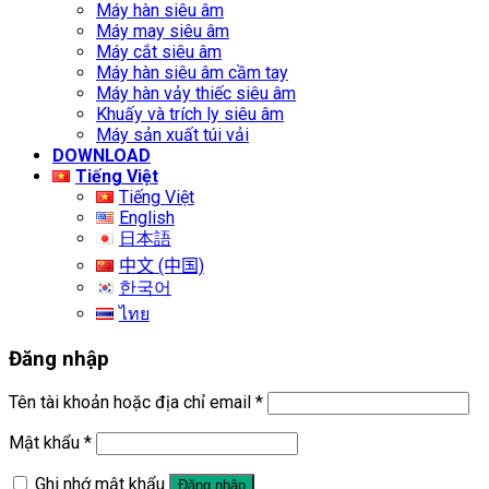
Máy hàn siêu âm
Máy may siêu âm
Máy cắt siêu âm
Máy hàn siêu âm cầm tay
Máy hàn vảy thiếc siêu âm
Khuấy và trích ly siêu âm
Máy sản xuất túi vải
DOWNLOAD
Tiếng Việt
Tiếng Việt
English
日本語
中文 (中国)
한국어
ไทย
Đăng nhập
Tên tài khoản hoặc địa chỉ email
*
Mật khẩu
*
Ghi nhớ mật khẩu
Đăng nhập