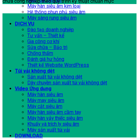
Máy rửa siêu âm
chữa công nghiệp theo quy trình kỹ thuật chuẩn mực
Máy hàn siêu âm kim loại
Hệ thống phun phủ siêu âm
Máy sàng rung siêu âm
DỊCH VỤ
Đào tạo doanh nghiệp
Tư vấn – Thiết kế
Gia công cơ khí
Sửa chữa – Bảo trì
Chống thấm
Đánh giá hư hỏng
Thiết kế Website WordPress
Túi vải không dệt
Sản xuất túi vải không dệt
Dây chuyền sản xuất túi vải không dệt
Video Ứng dụng
Máy hàn siêu âm
Máy may siêu âm
Máy cắt siêu âm
Máy hàn siêu âm cầm tay
Máy hàn vảy thiếc siêu âm
Khuấy và trích ly siêu âm
Máy sản xuất túi vải
DOWNLOAD