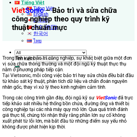
Tiếng Việt
Tiếng Việt
Viet
Sonic
– Bảo trì và sửa chữa
English
công nghiệp theo quy trình kỹ
日本語
thuật chuẩn mực
中文 (中国)
한국어
ไทย
Trong lĩnh vực bảo trì công nghiệp, sự khác biệt giữa một đơn
Tìm kiếm:
vị sửa chữa thông thường và một đội ngũ kỹ thuật thực thụ
nằm ở phương pháp tiếp cận.
Tại Vietsonic, mỗi công việc bảo trì hay sửa chữa đều bắt đầu
từ khảo sát kỹ thuật, phân tích dữ liệu và chẩn đoán nguyên
nhân gốc, thay vì xử lý theo kinh nghiệm cảm tính.
Trong các công trình gần đây, đội ngũ kỹ sư
Viet
Sonic
đã trực
tiếp khảo sát nhiều hệ thống bồn chứa, đường ống và thiết bị
công nghiệp tại các nhà máy quy mô lớn. Qua quá trình đánh
giá thực tế, chúng tôi nhận thấy rằng phần lớn sự cố không
xuất phát từ lỗi lớn, mà bắt đầu từ những điểm suy yếu nhỏ
không được phát hiện kịp thời.