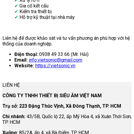
✔
Xử lý rò rỉ
✔
Gia cố kết cấu
✔
Kiểm tra thiết bị
✔
Hỗ trợ kỹ thuật tại nhà máy
Liên hệ để được khảo sát và tư vấn phương án phù hợp với hệ
thống của doanh nghiệp.
Điện thoại:
0938 49 33 66 (Mr. Hải)
Email:
info.vietsonic@gmail.com
Website:
https://vietsonic.vn
LIÊN HỆ
CÔNG TY TNHH THIẾT BỊ SIÊU ÂM VIỆT NAM
Trụ sở: 223 Đặng Thúc Vịnh, Xã Đông Thạnh, TP. HCM
Chi nhánh:
43/5B, Quốc lộ 22, ấp Mỹ Hòa 4, xã Xuân Thới Sơn,
TP. HCM
Xưởng:
85/2A, ấp 4, xã Bà Điểm, TP. HCM