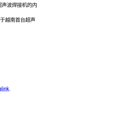
来采访关于越南首台超声
link
.