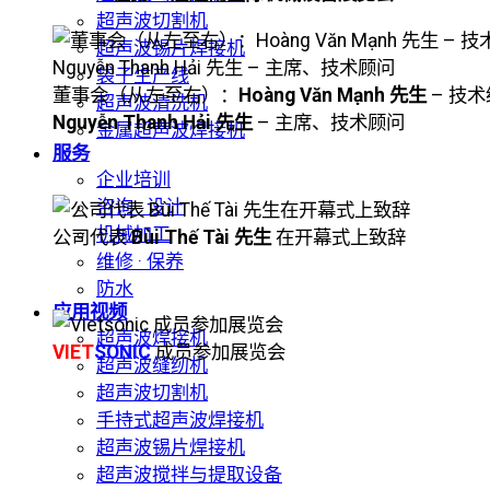
超声波切割机
超声波锡片焊接机
袋子生产线
董事会（从左至右）：
Hoàng Văn Mạnh 先生
– 技
超声波清洗机
Nguyễn Thanh Hải 先生
– 主席、技术顾问
金属超声波焊接机
服务
企业培训
咨询 · 设计
机械加工
公司代表
Bùi Thế Tài 先生
在开幕式上致辞
维修 · 保养
防水
应用视频
超声波焊接机
VIET
SONIC
成员参加展览会
超声波缝纫机
超声波切割机
手持式超声波焊接机
超声波锡片焊接机
超声波搅拌与提取设备