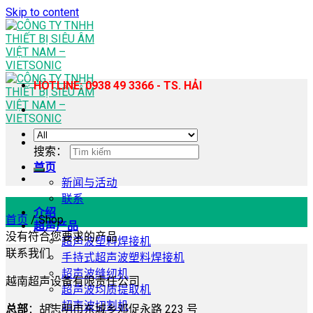
Skip to content
HOTLINE: 0938 49 3366 - TS. HẢI
搜索：
首页
新闻与活动
联系
介绍
首页
/
Shop
超声产品
没有符合您要求的产品
超声波塑料焊接机
联系我们
手持式超声波塑料焊接机
超声波缝纫机
越南超声设备有限责任公司
超声波均质提取机
超声波切割机
总部
：胡志明市东城乡邓促永路 223 号