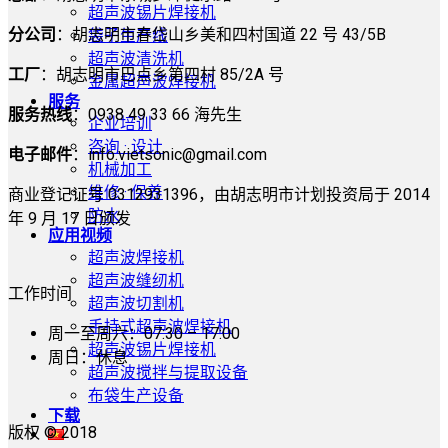
超声波锡片焊接机
分公司
：胡志明市春岱山乡美和四村国道 22 号 43/5B
袋子生产线
超声波清洗机
工厂
：胡志明市巴点乡第四村 85/2A 号
金属超声波焊接机
服务
服务热线
：0938 49 33 66 海先生
企业培训
咨询 · 设计
电子邮件
：
info.vietsonic@gmail.com
机械加工
维修 · 保养
商业登记证号 0312931396，由胡志明市计划投资局于 2014
防水
年 9 月 17 日颁发
应用视频
超声波焊接机
超声波缝纫机
工作时间
超声波切割机
手持式超声波焊接机
周一至周六：07:30 – 17:00
超声波锡片焊接机
周日：休息
超声波搅拌与提取设备
布袋生产设备
下载
版权 © 2018