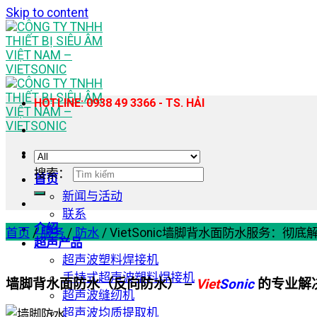
Skip to content
HOTLINE: 0938 49 3366 - TS. HẢI
搜索：
首页
新闻与活动
联系
介绍
首页
/
服务
/
防水
/
VietSonic墙脚背水面防水服务：彻
超声产品
超声波塑料焊接机
手持式超声波塑料焊接机
墙脚背水面防水（反向防水） –
Viet
Sonic
的专业解
超声波缝纫机
超声波均质提取机