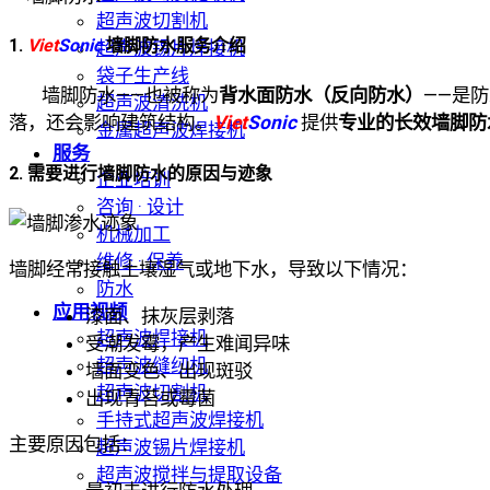
超声波切割机
1.
Viet
Sonic
墙脚防水服务介绍
超声波锡片焊接机
袋子生产线
墙脚防水——也被称为
背水面防水（反向防水）
——是
超声波清洗机
落，还会影响建筑结构。
Viet
Sonic
提供
专业的长效墙脚防
金属超声波焊接机
服务
2. 需要进行墙脚防水的原因与迹象
企业培训
咨询 · 设计
机械加工
维修 · 保养
墙脚经常接触土壤湿气或地下水，导致以下情况：
防水
应用视频
漆面、抹灰层剥落
超声波焊接机
受潮发霉，产生难闻异味
超声波缝纫机
墙面变色、出现斑驳
超声波切割机
出现青苔或霉菌
手持式超声波焊接机
主要原因包括：
超声波锡片焊接机
超声波搅拌与提取设备