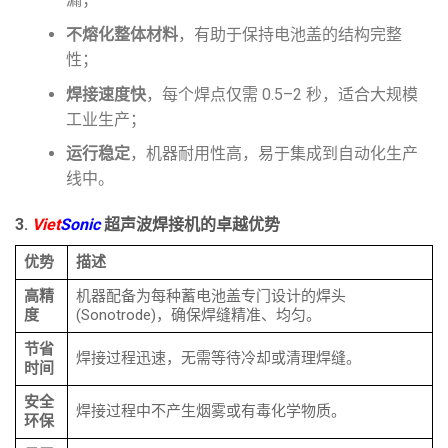
不熔化整体材料
，有助于保持电池盖的结构完整
性；
焊接速度快
，每个焊点仅需 0.5–2 秒，适合大规模
工业生产；
运行稳定
，机器耐用性高，易于集成到自动化生产
线中。
3.
Viet
Sonic
超声波焊接机的卓越优势
优势
描述
高精
机器配备为每种蓄电池盖专门设计的焊头
度
(Sonotrode)，确保焊缝精准、均匀。
节省
焊接过程迅速，无需等待冷却或清理焊缝。
时间
安全
焊接过程中不产生烟雾或有毒化学物质。
环保