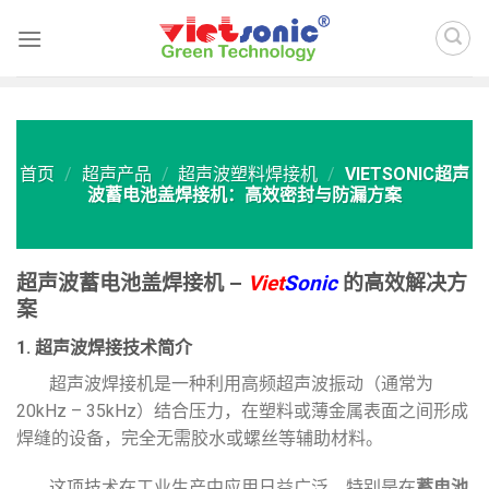
Skip
to
content
首页
/
超声产品
/
超声波塑料焊接机
/
VIETSONIC超声
波蓄电池盖焊接机：高效密封与防漏方案
超声波蓄电池盖焊接机 –
Viet
Sonic
的高效解决方
案
1. 超声波焊接技术简介
超声波焊接机是一种利用高频超声波振动（通常为
20kHz – 35kHz）结合压力，在塑料或薄金属表面之间形成
焊缝的设备，完全无需胶水或螺丝等辅助材料。
这项技术在工业生产中应用日益广泛，特别是在
蓄电池