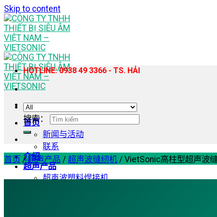
Skip to content
HOTLINE: 0938 49 3366 - TS. HẢI
搜索：
首页
新闻与活动
联系
介绍
首页
/
超声产品
/
超声波缝纫机
/
VietSonic高柱型超
超声产品
超声波塑料焊接机
手持式超声波塑料焊接机
超声波缝纫机
超声波均质提取机