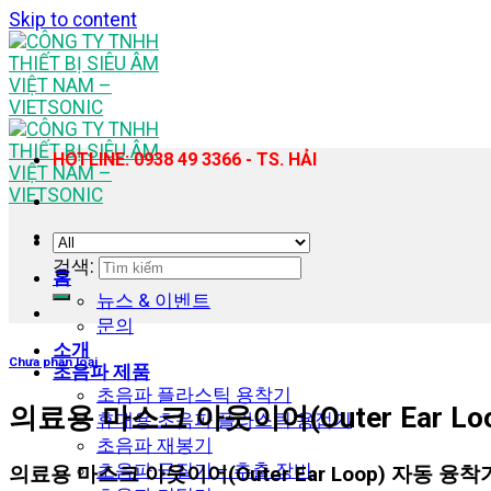
Skip to content
HOTLINE: 0938 49 3366 - TS. HẢI
검색:
홈
뉴스 & 이벤트
문의
소개
Chưa phân loại
초음파 제품
초음파 플라스틱 용착기
의료용 마스크 아웃이어(Outer Ear Loo
휴대용 초음파 플라스틱 용접기
초음파 재봉기
초음파 균질기 – 추출 장비
의료용 마스크 아웃이어(Outer Ear Loop) 자동 융