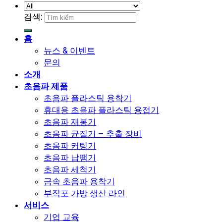
검색:
홈
뉴스 & 이벤트
문의
소개
초음파 제품
초음파 플라스틱 용착기
휴대용 초음파 플라스틱 용접기
초음파 재봉기
초음파 균질기 – 추출 장비
초음파 커팅기
초음파 납땜기
초음파 세척기
금속 초음파 용착기
부직포 가방 생산 라인
서비스
기업 교육