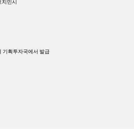
사, 호치민시
치민시 기획투자국에서 발급