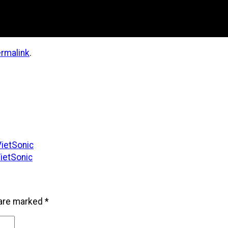
rmalink
.
tSonic
tSonic
 are marked
*