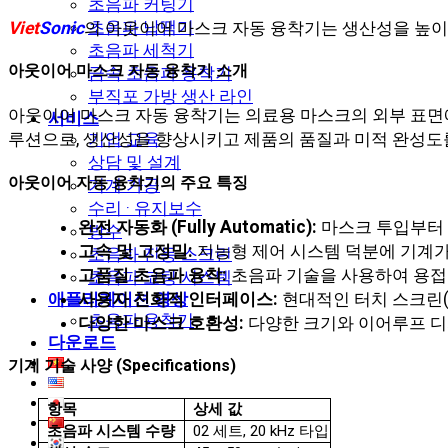
초음파 커팅기
초음파 납땜기
Viet
Sonic
의 아웃이어 마스크 자동 융착기는 생산성을 높이
초음파 세척기
아웃이어 마스크 자동 융착기 소개
금속 초음파 용착기
부직포 가방 생산 라인
아웃이어 마스크 자동 융착기는 의료용 마스크의 외부 표면에
서비스
기업 교육
루션으로, 생산성을 향상시키고 제품의 품질과 미적 완성도
상담 및 설계
아웃이어 자동 융착기의 주요 특징
기계 가공
수리 · 유지보수
완전 자동화 (Fully Automatic):
마스크 투입부터 
방수
고속 및 고정밀:
지능형 제어 시스템 덕분에 기계가
초음파 진동 스크린
고품질 초음파 융착:
초음파 기술을 사용하여 용접
초음파 코팅 시스템
애플리케이션 영상
사용자 친화적 인터페이스:
현대적인 터치 스크린(
초음파 용착기
다양한 마스크 호환성:
다양한 크기와 이어루프 디
다운로드
기계 기술 사양 (Specifications)
항목
상세 값
초음파 시스템 수량
02 세트, 20 kHz 타입