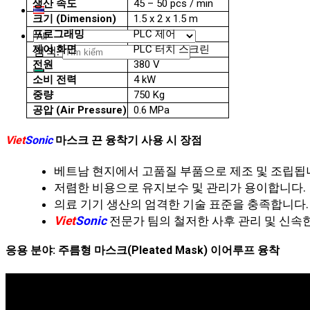
생산 속도
45 – 50 pcs / min
크기 (Dimension)
1.5 x 2 x 1.5 m
프로그래밍
PLC 제어
제어 화면
PLC 터치 스크린
검색:
전원
380 V
소비 전력
4 kW
중량
750 Kg
공압 (Air Pressure)
0.6 MPa
Viet
Sonic
마스크 끈 융착기 사용 시 장점
베트남 현지에서 고품질 부품으로 제조 및 조립됩
저렴한 비용으로 유지보수 및 관리가 용이합니다.
의료 기기 생산의 엄격한 기술 표준을 충족합니다.
Viet
Sonic
전문가 팀의 철저한 사후 관리 및 신속
응용 분야: 주름형 마스크(Pleated Mask) 이어루프 융착