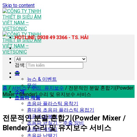
Skip to content
HOTLINE: 0938 49 3366 - TS. HẢI
검색:
홈
뉴스 & 이벤트
문의
홈
/
서비스
/
수리 · 유지보수
/
전문적인 분말 혼합기(Powder
소개
Mixer / Blender) 수리 및 유지보수 서비스
초음파 제품
초음파 플라스틱 용착기
휴대용 초음파 플라스틱 용접기
초음파 재봉기
전문적인 분말 혼합기(Powder Mixer /
초음파 균질기 – 추출 장비
Blender) 수리 및 유지보수 서비스
초음파 커팅기
초음파 납땜기