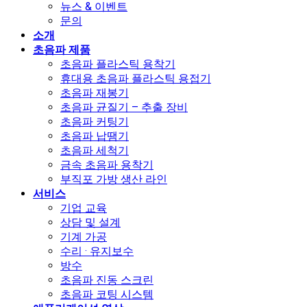
뉴스 & 이벤트
문의
소개
초음파 제품
초음파 플라스틱 용착기
휴대용 초음파 플라스틱 용접기
초음파 재봉기
초음파 균질기 – 추출 장비
초음파 커팅기
초음파 납땜기
초음파 세척기
금속 초음파 용착기
부직포 가방 생산 라인
서비스
기업 교육
상담 및 설계
기계 가공
수리 · 유지보수
방수
초음파 진동 스크린
초음파 코팅 시스템