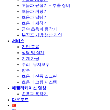
초음파 균질기 – 추출 장비
초음파 커팅기
초음파 납땜기
초음파 세척기
금속 초음파 용착기
부직포 가방 생산 라인
서비스
기업 교육
상담 및 설계
기계 가공
수리 · 유지보수
방수
초음파 진동 스크린
초음파 코팅 시스템
애플리케이션 영상
초음파 용착기
다운로드