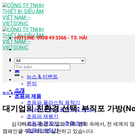
Skip
to
content
HOTLINE: 0938 49 3366 - TS. HẢI
검
홈
색:
뉴스 & 이벤트
문의
소개
뉴스 & 이벤트
초음파 제품
초음파 플라스틱 용착기
대기업의 친환경 선택: 부직포 가방(Non
휴대용 초음파 플라스틱 용접기
초음파 재봉기
초음파 균질기 – 추출 장비
심각해지는 환경 오염과 기후 변화 속에서, 전 세계의
초음파 커팅기
캠페인을 주도적으로 실천하고 있습니다.