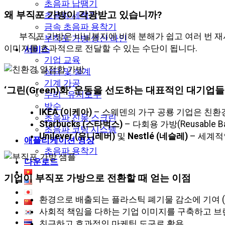
초음파 납땜기
왜 부직포 가방이 각광받고 있습니까?
초음파 세척기
금속 초음파 용착기
부직포 가방은 비닐봉지에 비해 분해가 쉽고 여러 번 
부직포 가방 생산 라인
이미지를 효과적으로 전달할 수 있는 수단이 됩니다.
서비스
기업 교육
상담 및 설계
기계 가공
‘그린(Green)화’ 운동을 선도하는 대표적인 대기업들
수리 · 유지보수
방수
IKEA (이케아)
– 스웨덴의 가구 공룡 기업은 친환
초음파 진동 스크린
Starbucks (스타벅스)
– 다회용 가방(Reusabl
초음파 코팅 시스템
Unilever (유니레버)
및
Nestlé (네슬레)
– 세계적
애플리케이션 영상
초음파 용착기
다운로드
기업이 부직포 가방으로 전환할 때 얻는 이점
환경으로 배출되는 플라스틱 폐기물 감소에 기여 (E
사회적 책임을 다하는 기업 이미지를 구축하고 브랜
친근하고 효과적인 마케팅 도구로 활용.