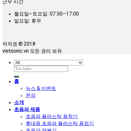
근무 시간
월요일–토요일: 07:30–17:00
일요일: 휴무
저작권 © 2018
vietsonic.vn 모든 권리 보유
검
색:
홈
뉴스 & 이벤트
문의
소개
초음파 제품
초음파 플라스틱 용착기
휴대용 초음파 플라스틱 용접기
초음파 재봉기