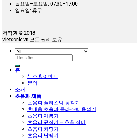
월요일–토요일: 07:30–17:00
일요일: 휴무
저작권 © 2018
vietsonic.vn 모든 권리 보유
검
색:
홈
뉴스 & 이벤트
문의
소개
초음파 제품
초음파 플라스틱 용착기
휴대용 초음파 플라스틱 용접기
초음파 재봉기
초음파 균질기 – 추출 장비
초음파 커팅기
초음파 납땜기