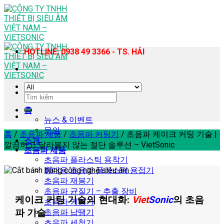
Skip
to
content
HOTLINE: 0938 49 3366 - TS. HẢI
검
색:
홈
뉴스 & 이벤트
문의
홈
/
초음파 제품
/
초음파 커팅기
/
초음파 케이크 커팅 기술 |
소개
깔끔하고 달라붙지 않는 절단 솔루션 – VietSonic
초음파 제품
초음파 플라스틱 용착기
휴대용 초음파 플라스틱 용접기
초음파 재봉기
초음파 균질기 – 추출 장비
케이크 커팅 기술의 현대화:
Viet
Sonic
의 초음
초음파 커팅기
파 기술
초음파 납땜기
초음파 세척기