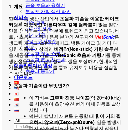
금속 초음파 용착기
1. 개요
부직포 가방 생산 라인
서비스
현대 식품 생산 산업에서
초음파 기술을 이용한 케이크
기업 교육
커팅
은
깨끗하고 아름다우며 칼에 달라붙지 않는
절단
상담 및 설계
면을 생성하는 능력 덕분에 트렌드가 되고 있습니다. 베
기계 가공
트남 초음파 커팅기 응용 분야의 선구자인
Viet
Sonic
은
수리 · 유지보수
생크림 케이크, 스펀지 케이크, 냉동 케이크 및 기타 다
방수
양한 식품에 이상적인
비점착(Non-stick) 커팅 솔루션
초음파 진동 스크린
을 제공합니다. 기업은
VietSonic 초음파 커팅기
를 통해
초음파 코팅 시스템
생산성을 높이고 심미성과 위생을 보장하며, 현대적인
애플리케이션 영상
기술과 최적화된 설계를 통해 유지보수 비용을 절감할
초음파 용착기
수 있습니다.
다운로드
2. 초음파 기술이란 무엇인가?
이 장비는
고주파 진동 나이프
(약 20–40 kHz)
를 사용하여 초당 수천 번의 미세 진동을 발생
시킵니다.
덕분에 칼날이 재료를 관통할 때
힘이 거의 필
요하지 않으며(Zero-pressure)
, 열을 발생시
검
키지 않아 케이크가 녹거나 변형되지 않습니