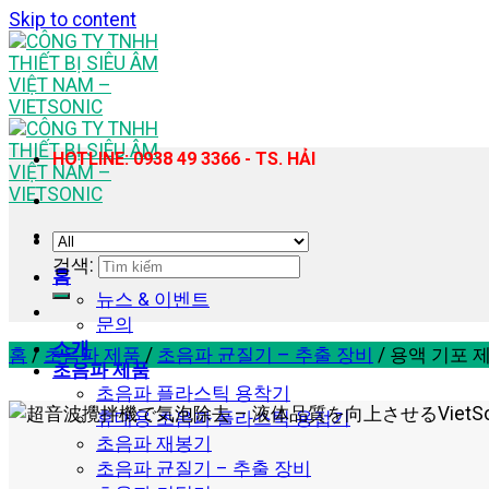
Skip to content
HOTLINE: 0938 49 3366 - TS. HẢI
검색:
홈
뉴스 & 이벤트
문의
소개
홈
/
초음파 제품
/
초음파 균질기 – 추출 장비
/
용액 기포 제거
초음파 제품
초음파 플라스틱 용착기
휴대용 초음파 플라스틱 용접기
초음파 재봉기
초음파 균질기 – 추출 장비