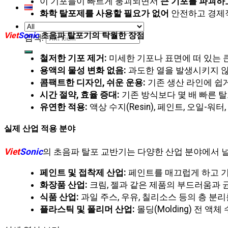
이 기포들이 빠르게 붕괴되면서
큰 기포를 파괴하고
화학 탈포제를 사용할 필요가 없어
안전하고 경제
Viet
Sonic
초음파 탈포기의 탁월한 장점
검색:
철저한 기포 제거:
미세한 기포나 표면에 떠 있는 
용액의 물성 변화 없음:
과도한 열을 발생시키지 않
콤팩트한 디자인, 쉬운 운용:
기존 생산 라인에 쉽게
시간 절약, 효율 증대:
기존 방식보다 몇 배 빠른 
유연한 적용:
액상 수지(Resin), 페인트, 오일-
실제 산업 적용 분야
Viet
Sonic
의 초음파 탈포 교반기는 다양한 산업 분야에서 
페인트 및 접착제 산업:
페인트를 매끄럽게 하고 기포
화장품 산업:
크림, 젤과 같은 제품의 부드러움과 
식품 산업:
과일 주스, 우유, 칠리소스 등의 층 분
플라스틱 및 폴리머 산업:
몰딩(Molding) 전 액