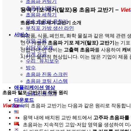
초음파 커팅기
초음파 납땜기
용액 기포 제거(탈포)용 초음파 교반기 –
Viet
초음파 세척기
금속 초음파 용착기
초음파 기포 제거 교반기 소개
부직포 가방 생산 라인
서비스
화장품, 식품, 페인트, 화학 물질과 같은 액체 관련
기업 교육
연구 개발한
초음파 기포 제거(탈포) 교반기
는 기포
상담 및 설계
션입니다.이 장비는
고출력 초음파
를 사용하여
캐비
기계 가공
시키는 물리적 현상입니다. 이는 많은 기업이 제품
수리 · 유지보수
방수
초음파 진동 스크린
초음파 코팅 시스템
애플리케이션 영상
초음파 탈포 교반기의 작동 원리
초음파 용착기
다운로드
Viet
Sonic
의 초음파 교반기는 다음과 같은 원리로 작동합니
용액 내에 배치된 교반 헤드에서
고주파 초음파를
초음파는 지속적인 고압-저압 영역을 생성하여 미세 진