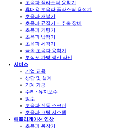
초음파 플라스틱 용착기
휴대용 초음파 플라스틱 용접기
초음파 재봉기
초음파 균질기 – 추출 장비
초음파 커팅기
초음파 납땜기
초음파 세척기
금속 초음파 용착기
부직포 가방 생산 라인
서비스
기업 교육
상담 및 설계
기계 가공
수리 · 유지보수
방수
초음파 진동 스크린
초음파 코팅 시스템
애플리케이션 영상
초음파 용착기