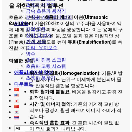
초음파 세척기
을 위한 최적의 솔루션
금속 초음파 용착기
부직포 가방 생산 라인
초음파 교반기는
초음파 캐비테이션(Ultrasonic
서비스
Cavitation)
기술(20kHz 이상의 고주파)을 사용하여 액
기업 교육
체 내에 강력한 압력 파동을 생성합니다. 이는 용매의 구
상담 및 설계
조를 파괴하고 휘발유-물, 오일-물과 같은 이질적인 상
기계 가공
(Phase) 간의 용해도를 높여
유화(Emulsification)
를 촉
수리 · 유지보수
진합니다.
방수
초음파 진동 스크린
탁월한 장점:
초음파 코팅 시스템
애플리케이션 영상
뛰어난 균질화(Homogenization):
기름/휘발
초음파 용착기
유 입자가 나노 단위로 미세하게 분산되어 물
다운로드
과 안정적인 결합을 형성합니다.
화학 첨가제 불필요:
비용을 절감하고 환경 친
화적입니다.
시간 및 에너지 절약:
기존의 기계적 교반 방
식보다 공정이 훨씬 빠르며 에너지 소비가 적
습니다.
즉각적인 혼합 효과:
긴 혼합 시간이 필요 없
이 즉시 효과가 나타납니다.