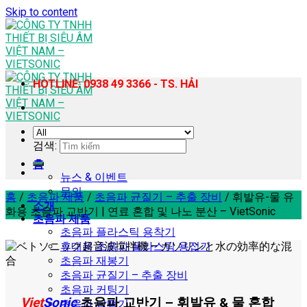
Skip to content
HOTLINE: 0938 49 3366 - TS. HẢI
검색:
홈
뉴스 & 이벤트
문의
홈
/
초음파 제품
/
초음파 균질기 – 추출 장비
/
휘발유-물 유
소개
화용 초음파 교반기 | 연료 혼합 및 나노 분산 – VietSonic
초음파 제품
초음파 플라스틱 용착기
휴대용 초음파 플라스틱 용접기
초음파 재봉기
초음파 균질기 – 추출 장비
초음파 커팅기
Viet
Sonic
초음파 교반기 – 휘발유 & 물 혼합
초음파 납땜기