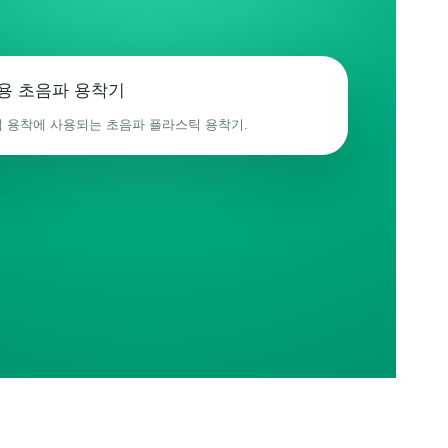
캡 용착에 사용되는 초음파 플라스틱 용착기.