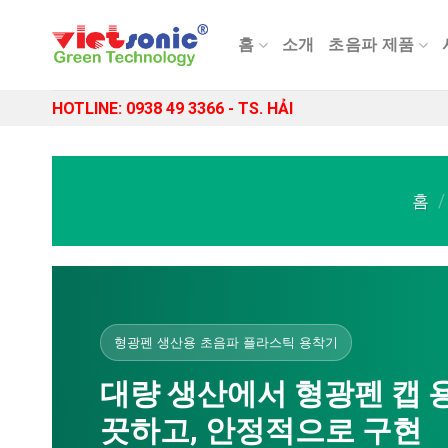
Skip
to
홈
소개
초음파 제품
content
HOTLINE: 0938 49 3366 - TS. HẢI
홈
/
형광펜 생산용 초음파 플라스틱 용착기
대량 생산에서 형광펜 캡 용
끗하고, 안정적으로 구현