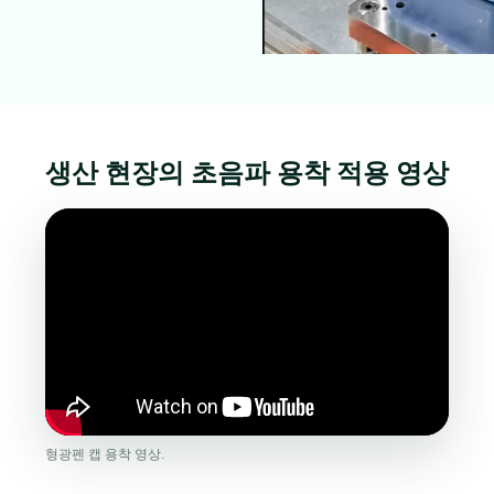
생산 현장의 초음파 용착 적용 영상
형광펜 캡 용착 영상.