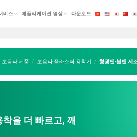
서비스
애플리케이션 영상
다운로드
초음파 제품
/
초음파 플라스틱 용착기
/
형광펜·볼펜 제조용
착을 더 빠르고, 깨