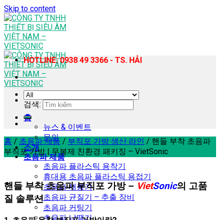
Skip to content
HOTLINE: 0938 49 3366 - TS. HẢI
검색:
홈
뉴스 & 이벤트
문의
홈
/
초음파 제품
/
부직포 가방 생산 라인
/
핸들 부착 초음파
소개
부직포 가방 | 무봉제 친환경 패키징 – VietSonic
초음파 제품
초음파 플라스틱 용착기
휴대용 초음파 플라스틱 용접기
핸들 부착 초음파 부직포 가방 –
Viet
Sonic
의 고품
초음파 재봉기
초음파 균질기 – 추출 장비
질 솔루션
초음파 커팅기
초음파 납땜기