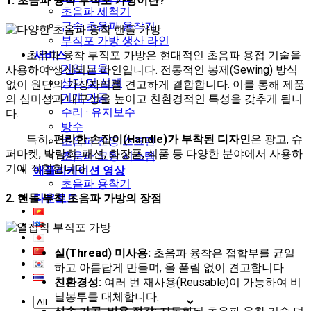
1. 초음파 융착 부직포 가방이란?
초음파 세척기
금속 초음파 용착기
부직포 가방 생산 라인
서비스
초음파 융착 부직포 가방은 현대적인 초음파 용접 기술을
기업 교육
사용하여 생산되는 라인입니다. 전통적인 봉제(Sewing) 방식
상담 및 설계
없이 원단의 가장자리를 견고하게 결합합니다. 이를 통해 제품
기계 가공
의 심미성과 내구성을 높이고 친환경적인 특성을 갖추게 됩니
수리 · 유지보수
다.
방수
특히,
편리한 손잡이(Handle)가 부착된 디자인
은 광고, 슈
초음파 진동 스크린
퍼마켓, 박람회, 패션, 화장품, 식품 등 다양한 분야에서 사용하
초음파 코팅 시스템
기에 적합합니다.
애플리케이션 영상
초음파 용착기
2. 핸들 부착 초음파 가방의 장점
다운로드
실(Thread) 미사용:
초음파 융착은 접합부를 균일
하고 아름답게 만들며, 올 풀림 없이 견고합니다.
친환경성:
여러 번 재사용(Reusable)이 가능하여 비
닐봉투를 대체합니다.