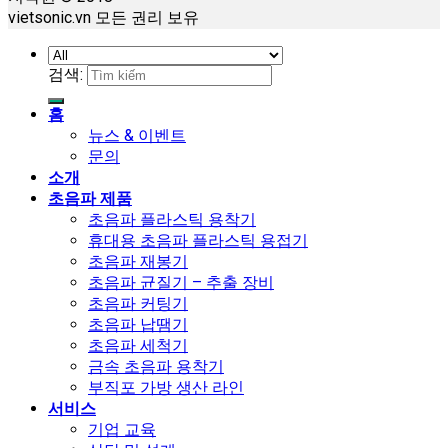
vietsonic.vn 모든 권리 보유
검색:
홈
뉴스 & 이벤트
문의
소개
초음파 제품
초음파 플라스틱 용착기
휴대용 초음파 플라스틱 용접기
초음파 재봉기
초음파 균질기 – 추출 장비
초음파 커팅기
초음파 납땜기
초음파 세척기
금속 초음파 용착기
부직포 가방 생산 라인
서비스
기업 교육