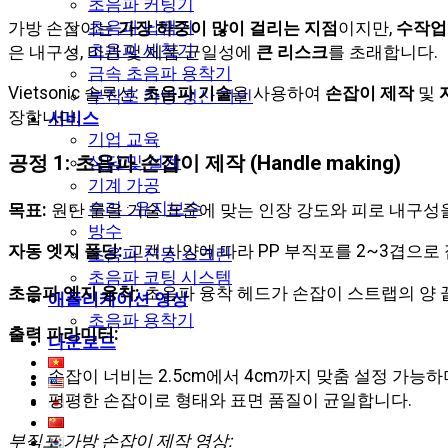
초음파 커팅기
초음파 납땜기
가방 손잡이는
가장 하중이 많이 걸리는 지점
이지만,
수작업
초음파 세척기
은 내구성, 미관 및 제품 균일성에
큰 리스크
를 초래합니다.
금속 초음파 용착기
Vietsonic 솔루션:
초음파 기술
을 사용하여
손
잡이 제작
및
부직포 가방 생산 라인
장합니다.
서비스
기업 교육
공정 1: 초음파 손잡이 제작 (Handle making)
상담 및 설계
기계 가공
수리 · 유지보수
목표:
원단 롤을 기술 표준에 맞는 인장 강도와 피로 내구성
방수
자동 엣지 폴딩:
고객 사양에 따라 PP 부직포를 2~3겹으로
초음파 진동 스크린
초음파 코팅 시스템
초음파 엣지 융착:
초음파 융착 헤드가 손잡이 스트랩의 양 
애플리케이션 영상
초음파 용착기
출력 파라미터:
다운로드
손잡이 너비는
2.5cm에서 4cm
까지 맞춤 설정 가능하
평평한 손잡이로 형태와 표면 품질이 균일합니다.
부직포 가방 손잡이 제작 영상: