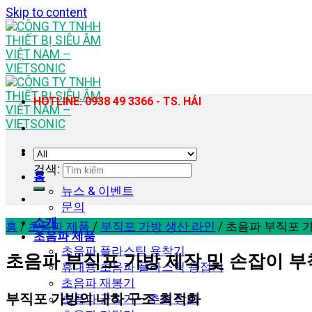
Skip to content
HOTLINE: 0938 49 3366 - TS. HẢI
검색:
홈
뉴스 & 이벤트
문의
소개
홈
/
초음파 제품
/
부직포 가방 생산 라인
/
초음파 부직포 가
초음파 제품
초음파 플라스틱 용착기
초음파 부직포 가방 제작 및 손잡이 부착
휴대용 초음파 플라스틱 용접기
초음파 재봉기
부직포 가방의 내하 구조 최적화
초음파 균질기 – 추출 장비