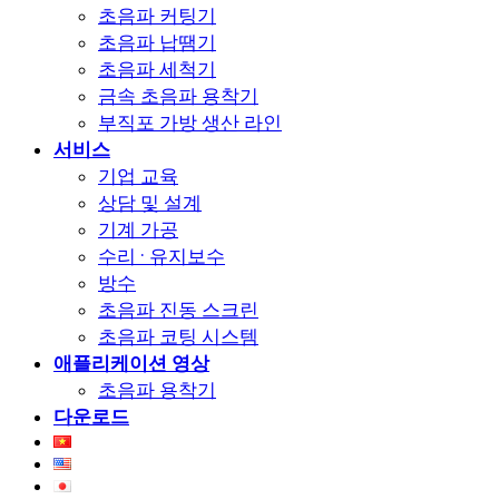
초음파 커팅기
초음파 납땜기
초음파 세척기
금속 초음파 용착기
부직포 가방 생산 라인
서비스
기업 교육
상담 및 설계
기계 가공
수리 · 유지보수
방수
초음파 진동 스크린
초음파 코팅 시스템
애플리케이션 영상
초음파 용착기
다운로드