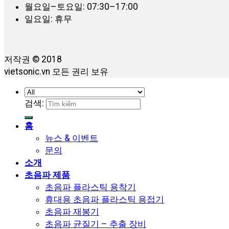
월요일–토요일: 07:30–17:00
일요일: 휴무
저작권 © 2018
vietsonic.vn 모든 권리 보유
검색:
홈
뉴스 & 이벤트
문의
소개
초음파 제품
초음파 플라스틱 용착기
휴대용 초음파 플라스틱 용접기
초음파 재봉기
초음파 균질기 – 추출 장비