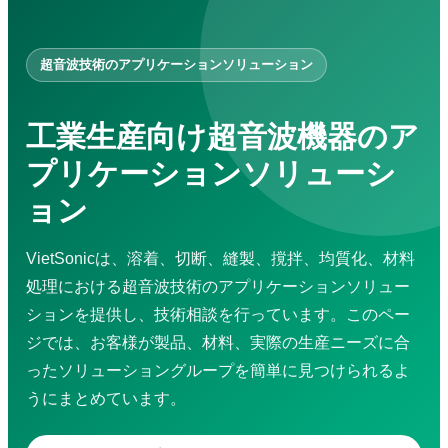
超音波洗浄機
金属用超音波溶接機
バッグ製造ライン
超音波技術のアプリケーションソリューション
サービス
企業研修
コンサルティング・設計
工業生産向け超音波機器のア
精密機械加工サービス
修理・メンテナンス
プリケーションソリューシ
防水工事サービス
ョン
応用動画
超音波溶着機
超音波ミシン
VietSonicは、溶着、切断、縫製、撹拌、均質化、材料
超音波カッター
ハンディ型超音波溶着機
処理における超音波技術のアプリケーションソリュー
超音波はんだ付け機
ションを提供し、技術相談を行っています。このペー
超音波攪拌・抽出装置
ジでは、お客様が製品、材料、実際の生産ニーズに合
布袋製造機
超音波振動ふるい機
ったソリューショングループを簡単に見つけられるよ
超音波スプレーコーティングシステム
うにまとめています。
ダウンロード