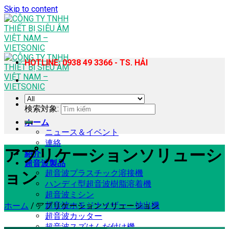
Skip to content
HOTLINE: 0938 49 3366 - TS. HẢI
検索対象:
ホーム
ニュース＆イベント
連絡
アプリケーションソリューシ
紹介
超音波製品
超音波プラスチック溶接機
ョン
ハンディ型超音波樹脂溶着機
超音波ミシン
超音波ホモジナイザー・抽出機
ホーム
/
アプリケーションソリューション
超音波カッター
超音波スズはんだ付け機