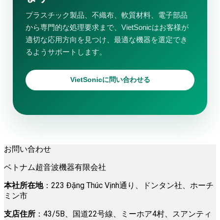
プラスチック製品、不織布、軟質材料、電子部品
から専門的な処理要求まで、VietSonicはお客様が
適切な応用方向を見つけ、最適な機器を選定でき
るようサポートします。
VietSonicに問い合わせる
お問い合わせ
ベトナム超音波機器有限会社
本社所在地
：223 Đặng Thúc Vịnh通り、ドンタン社、ホーチ
ミン市
支店住所
：43/5B、国道22号線、ミーホア4村、スアンティ