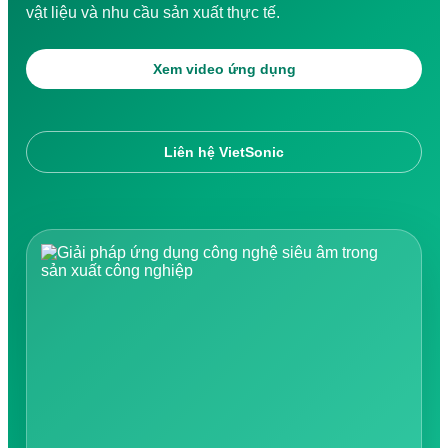
Tiếng Việt
vật liệu và nhu cầu sản xuất thực tế.
Tiếng Việt
English
日本語
Xem video ứng dụng
中文 (中国)
한국어
ไทย
Liên hệ VietSonic
Tìm kiếm: