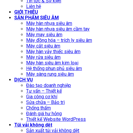
Tin tức & Sự kiện
Liên hệ
GIỚI THIỆU
SẢN PHẨM SIÊU ÂM
Máy hàn nhựa siêu âm
Máy hàn nhựa siêu âm cầm tay
Máy may siêu âm
Máy đồng hóa – trích ly siêu âm
Máy cắt siêu âm
Máy hàn vảy thiếc siêu âm
Máy rửa siêu âm
Máy hàn siêu âm kim loại
Hệ thống phun phủ siêu âm
Máy sàng rung siêu âm
DỊCH VỤ
Đào tạo doanh nghiệp
Tư vấn – Thiết kế
Gia công cơ khí
Sửa chữa – Bảo trì
Chống thấm
Đánh giá hư hỏng
Thiết kế Website WordPress
Túi vải không dệt
Sản xuất túi vải không dệt