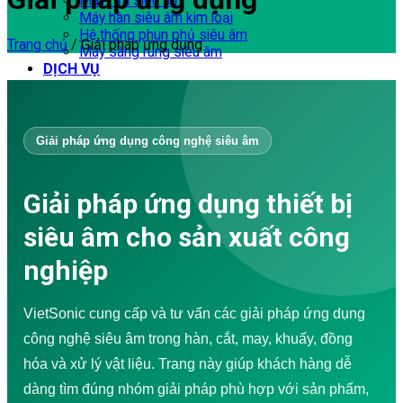
Máy rửa siêu âm
Máy hàn siêu âm kim loại
Hệ thống phun phủ siêu âm
Trang chủ
/
Giải pháp ứng dụng
Máy sàng rung siêu âm
DỊCH VỤ
Đào tạo doanh nghiệp
Tư vấn – Thiết kế
Gia công cơ khí
Sửa chữa – Bảo trì
Giải pháp ứng dụng công nghệ siêu âm
Chống thấm
Đánh giá hư hỏng
Thiết kế Website WordPress
Giải pháp ứng dụng thiết bị
Túi vải không dệt
Sản xuất túi vải không dệt
siêu âm cho sản xuất công
Dây chuyền sản xuất túi vải không dệt
Video Ứng dụng
nghiệp
Máy hàn siêu âm
Máy may siêu âm
Máy cắt siêu âm
VietSonic cung cấp và tư vấn các giải pháp ứng dụng
Máy hàn siêu âm cầm tay
công nghệ siêu âm trong hàn, cắt, may, khuấy, đồng
Máy hàn vảy thiếc siêu âm
Khuấy và trích ly siêu âm
hóa và xử lý vật liệu. Trang này giúp khách hàng dễ
Máy sản xuất túi vải
dàng tìm đúng nhóm giải pháp phù hợp với sản phẩm,
DOWNLOAD