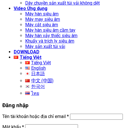
Dây chuyền sản xuất túi vải không dệt
Video Ứng dụng
Máy hàn siêu âm
Máy may siêu âm
Máy cắt siêu âm
Máy hàn siêu âm cầm tay
Máy hàn vảy thiếc siêu âm
Khuấy và trích ly siêu âm
Máy sản xuất túi vải
DOWNLOAD
Tiếng Việt
Tiếng Việt
English
日本語
中文 (中国)
한국어
ไทย
Đăng nhập
Tên tài khoản hoặc địa chỉ email
*
Mật khẩu
*