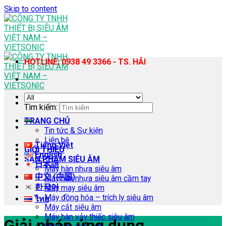
Skip to content
HOTLINE: 0938 49 3366 - TS. HẢI
Tìm kiếm:
TRANG CHỦ
Tin tức & Sự kiện
Liên hệ
Tiếng Việt
GIỚI THIỆU
English
SẢN PHẨM SIÊU ÂM
日本語
Máy hàn nhựa siêu âm
中文 (中国)
Máy hàn nhựa siêu âm cầm tay
한국어
Máy may siêu âm
Máy đồng hóa – trích ly siêu âm
ไทย
Máy cắt siêu âm
Máy hàn vảy thiếc siêu âm
Giải pháp ứng dụng