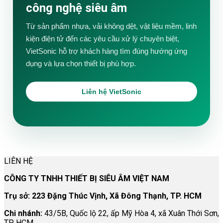
công nghệ siêu âm
Từ sản phẩm nhựa, vải không dệt, vật liệu mềm, linh
kiện điện tử đến các yêu cầu xử lý chuyên biệt,
VietSonic hỗ trợ khách hàng tìm đúng hướng ứng
dụng và lựa chọn thiết bị phù hợp.
Liên hệ VietSonic
LIÊN HỆ
CÔNG TY TNHH THIẾT BỊ SIÊU ÂM VIỆT NAM
Trụ sở: 223 Đặng Thúc Vịnh, Xã Đông Thạnh, TP. HCM
Chi nhánh:
43/5B, Quốc lộ 22, ấp Mỹ Hòa 4, xã Xuân Thới Sơn,
TP. HCM