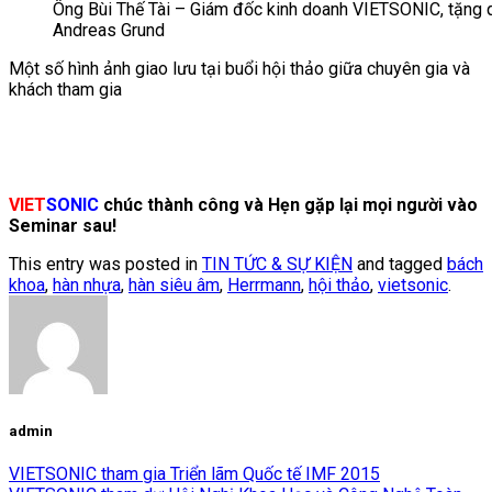
Ông Bùi Thế Tài – Giám đốc kinh doanh VIETSONIC, tặng 
Andreas Grund
Một số hình ảnh giao lưu tại buổi hội thảo giữa chuyên gia và
khách tham gia
VIET
SONIC
chúc thành công và Hẹn gặp lại mọi người vào
Seminar sau!
This entry was posted in
TIN TỨC & SỰ KIỆN
and tagged
bách
khoa
,
hàn nhựa
,
hàn siêu âm
,
Herrmann
,
hội thảo
,
vietsonic
.
admin
VIETSONIC tham gia Triển lãm Quốc tế IMF 2015