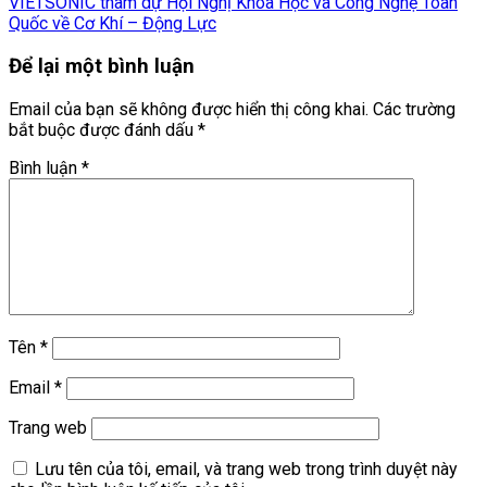
VIETSONIC tham dự Hội Nghị Khoa Học và Công Nghệ Toàn
Quốc về Cơ Khí – Động Lực
Để lại một bình luận
Email của bạn sẽ không được hiển thị công khai.
Các trường
bắt buộc được đánh dấu
*
Bình luận
*
Tên
*
Email
*
Trang web
Lưu tên của tôi, email, và trang web trong trình duyệt này