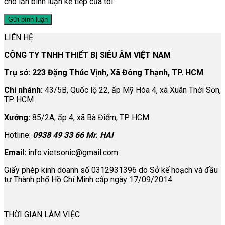
cho lần bình luận kế tiếp của tôi.
LIÊN HỆ
CÔNG TY TNHH THIẾT BỊ SIÊU ÂM VIỆT NAM
Trụ sở: 223 Đặng Thúc Vịnh, Xã Đông Thạnh, TP. HCM
Chi nhánh:
43/5B, Quốc lộ 22, ấp Mỹ Hòa 4, xã Xuân Thới Sơn,
TP. HCM
Xưởng:
85/2A, ấp 4, xã Bà Điểm, TP. HCM
Hotline:
0938 49 33 66 Mr. HAI
Email:
info.vietsonic@gmail.com
Giấy phép kinh doanh số 0312931396 do Sở kế hoạch và đầu
tư Thành phố Hồ Chí Minh cấp ngày 17/09/2014
THỜI GIAN LÀM VIỆC