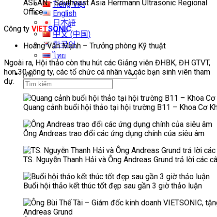
ASEAN ​​- Southeast Asia ​Herrmann Ultrasonic Regional
Tiếng Việt
Office
English
日本語
Công ty
VIET
SONIC
:
中文 (中国)
한국어
Hoàng Văn Mạnh – Trưởng phòng Kỹ thuật
ไทย
Ngoài ra, Hội thảo còn thu hút các Giảng viên ĐHBK, ĐH GTVT,
hơn 30 công ty, các tổ chức cá nhân và các bạn sinh viên tham
dự.
Tìm
kiếm:
Quang cảnh buổi hội thảo tại hội trường B11 – Khoa Cơ
Ông Andreas trao đổi các ứng dụng chính của siêu âm
TS. Nguyễn Thanh Hải và Ông Andreas Grund trả lời các câ
Buổi hội thảo kết thúc tốt đẹp sau gần 3 giờ thảo luận