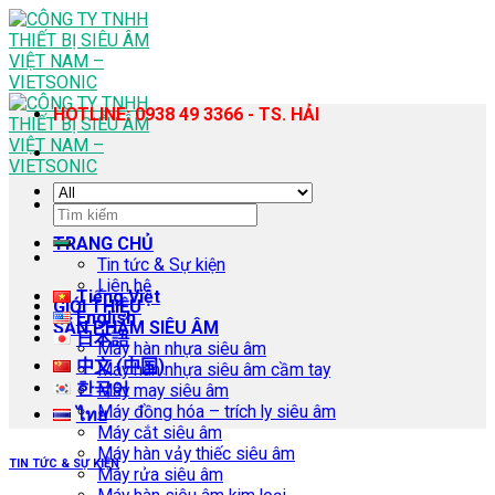
Skip
to
content
HOTLINE: 0938 49 3366 - TS. HẢI
Tìm
kiếm:
TRANG CHỦ
Tin tức & Sự kiện
Liên hệ
Tiếng Việt
GIỚI THIỆU
English
SẢN PHẨM SIÊU ÂM
日本語
Máy hàn nhựa siêu âm
中文 (中国)
Máy hàn nhựa siêu âm cầm tay
한국어
Máy may siêu âm
Máy đồng hóa – trích ly siêu âm
ไทย
Máy cắt siêu âm
Máy hàn vảy thiếc siêu âm
TIN TỨC & SỰ KIỆN
Máy rửa siêu âm