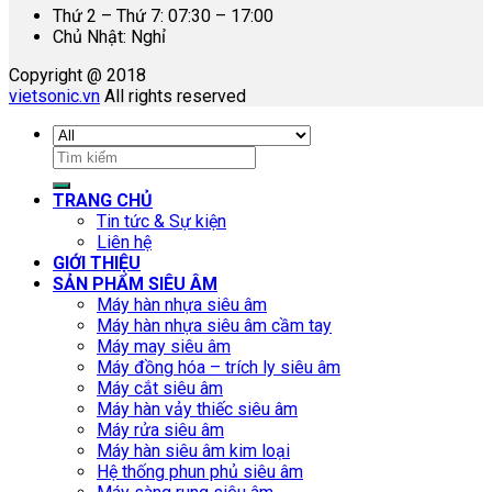
Thứ 2 – Thứ 7: 07:30 – 17:00
Chủ Nhật: Nghỉ
Copyright @ 2018
vietsonic.vn
All rights reserved
Tìm
kiếm:
TRANG CHỦ
Tin tức & Sự kiện
Liên hệ
GIỚI THIỆU
SẢN PHẨM SIÊU ÂM
Máy hàn nhựa siêu âm
Máy hàn nhựa siêu âm cầm tay
Máy may siêu âm
Máy đồng hóa – trích ly siêu âm
Máy cắt siêu âm
Máy hàn vảy thiếc siêu âm
Máy rửa siêu âm
Máy hàn siêu âm kim loại
Hệ thống phun phủ siêu âm