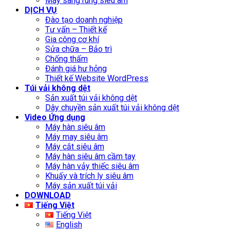
Máy sàng rung siêu âm
DỊCH VỤ
Đào tạo doanh nghiệp
Tư vấn – Thiết kế
Gia công cơ khí
Sửa chữa – Bảo trì
Chống thấm
Đánh giá hư hỏng
Thiết kế Website WordPress
Túi vải không dệt
Sản xuất túi vải không dệt
Dây chuyền sản xuất túi vải không dệt
Video Ứng dụng
Máy hàn siêu âm
Máy may siêu âm
Máy cắt siêu âm
Máy hàn siêu âm cầm tay
Máy hàn vảy thiếc siêu âm
Khuấy và trích ly siêu âm
Máy sản xuất túi vải
DOWNLOAD
Tiếng Việt
Tiếng Việt
English