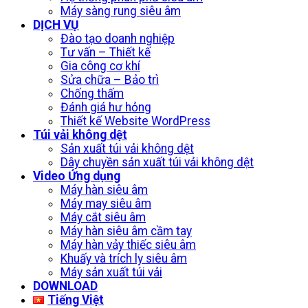
Máy sàng rung siêu âm
DỊCH VỤ
Đào tạo doanh nghiệp
Tư vấn – Thiết kế
Gia công cơ khí
Sửa chữa – Bảo trì
Chống thấm
Đánh giá hư hỏng
Thiết kế Website WordPress
Túi vải không dệt
Sản xuất túi vải không dệt
Dây chuyền sản xuất túi vải không dệt
Video Ứng dụng
Máy hàn siêu âm
Máy may siêu âm
Máy cắt siêu âm
Máy hàn siêu âm cầm tay
Máy hàn vảy thiếc siêu âm
Khuấy và trích ly siêu âm
Máy sản xuất túi vải
DOWNLOAD
Tiếng Việt