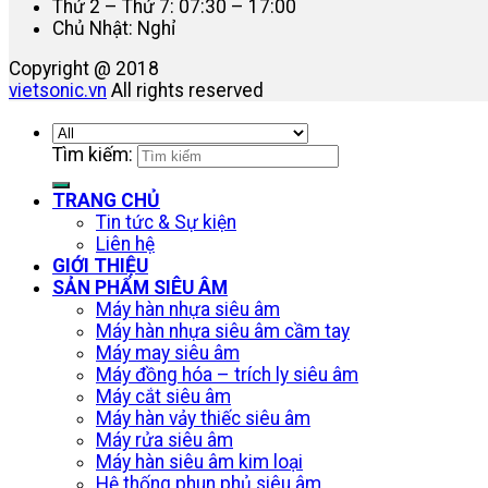
Thứ 2 – Thứ 7: 07:30 – 17:00
Chủ Nhật: Nghỉ
Copyright @ 2018
vietsonic.vn
All rights reserved
Tìm kiếm:
TRANG CHỦ
Tin tức & Sự kiện
Liên hệ
GIỚI THIỆU
SẢN PHẨM SIÊU ÂM
Máy hàn nhựa siêu âm
Máy hàn nhựa siêu âm cầm tay
Máy may siêu âm
Máy đồng hóa – trích ly siêu âm
Máy cắt siêu âm
Máy hàn vảy thiếc siêu âm
Máy rửa siêu âm
Máy hàn siêu âm kim loại
Hệ thống phun phủ siêu âm