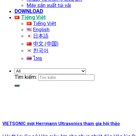
Máy sản xuất túi vải
DOWNLOAD
Tiếng Việt
Tiếng Việt
English
日本語
中文 (中国)
한국어
ไทย
Tìm kiếm:
VIETSONIC mời Herrmann Ultrasonics tham gia hội thảo