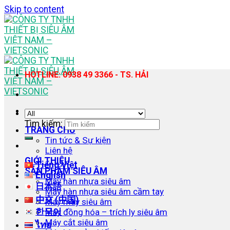
Skip to content
HOTLINE: 0938 49 3366 - TS. HẢI
Tìm kiếm:
TRANG CHỦ
Tin tức & Sự kiện
Liên hệ
GIỚI THIỆU
Tiếng Việt
SẢN PHẨM SIÊU ÂM
English
Máy hàn nhựa siêu âm
日本語
Máy hàn nhựa siêu âm cầm tay
中文 (中国)
Máy may siêu âm
한국어
Máy đồng hóa – trích ly siêu âm
Máy cắt siêu âm
ไทย