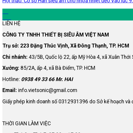
Hội thảo: Cơ sở Hàn siêu âm cho nhựa nhiệt dẻo Vào lúc 9
20
Th1
LIÊN HỆ
CÔNG TY TNHH THIẾT BỊ SIÊU ÂM VIỆT NAM
Trụ sở: 223 Đặng Thúc Vịnh, Xã Đông Thạnh, TP. HCM
Chi nhánh:
43/5B, Quốc lộ 22, ấp Mỹ Hòa 4, xã Xuân Thới
Xưởng:
85/2A, ấp 4, xã Bà Điểm, TP. HCM
Hotline:
0938 49 33 66 Mr. HAI
Email:
info.vietsonic@gmail.com
Giấy phép kinh doanh số 0312931396 do Sở kế hoạch và 
THỜI GIAN LÀM VIỆC