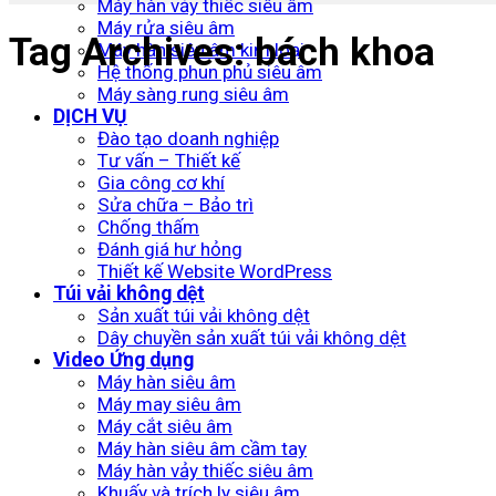
Máy hàn vảy thiếc siêu âm
Máy rửa siêu âm
Tag Archives:
bách khoa
Máy hàn siêu âm kim loại
Hệ thống phun phủ siêu âm
Máy sàng rung siêu âm
DỊCH VỤ
Đào tạo doanh nghiệp
Tư vấn – Thiết kế
Gia công cơ khí
Sửa chữa – Bảo trì
Chống thấm
Đánh giá hư hỏng
Thiết kế Website WordPress
Túi vải không dệt
Sản xuất túi vải không dệt
Dây chuyền sản xuất túi vải không dệt
Video Ứng dụng
Máy hàn siêu âm
Máy may siêu âm
Máy cắt siêu âm
Máy hàn siêu âm cầm tay
Máy hàn vảy thiếc siêu âm
Khuấy và trích ly siêu âm