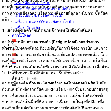
คอมโพสิต รอยร้าวที่มองเห็นได้ภายนอกบางครั้งอาจเป็นเพียง
เครื่องตัดอัลตราโซนิก
ส่วนที่แสดงออกมา ภายในอาจเกิดการหลุดลอก การลอกของ
เครื่องเชื่อมอัลตราโซนิกแบบมือถือ
กาว ความแข็งลดลง หรือความเสียหายที่ลุกลามไปตามชั้นวัสดุ
เครื่องบัดกรีตะกั่วอัลตราโซนิก
แล้ว
เครื่องกวนและสกัดด้วยอัลตราโซนิก
เครื่องผลิตถุงผ้า
1
.
สาเหตุของการเกิดรอยร้าวบนใบพัดกังหันลม
ดาวน์โหลด
สาเหตุแรกคือ
ภาระความล้า (Fatigue load) ระหว่างการ
ทำงาน
ใบพัดกังหันลมต้องเผชิญกับการโค้งงอ การบิด และการ
แกว่งไปมาตามรอบเสมอ เมื่อลมเปลี่ยนแปลงอย่างต่อเนื่อง โดย
เฉพาะอย่างยิ่งในสภาวะลมกระโชกแรงหรือการทำงานในพื้นที่
ที่ซับซ้อน ความเค้นบนใบพัดจะกระจายตัวไม่สม่ำเสมอ เมื่อผ่าน
ไปเป็นเวลานาน พื้นที่ที่อ่อนแอจะเริ่มเกิดรอยร้าว
ค้นหา:
สาเหตุที่สองคือ
ลักษณะโครงสร้างของใบพัดคอมโพสิต
ใบพัด
กังหันลมมักผลิตจากวัสดุ GFRP หรือ CFRP ซึ่งประกอบด้วยวัสดุ
หลายชั้นและมีบริเวณรอยต่อกาวระหว่างเปลือกใบพัดสองซีก
ขอบด้านหลังเป็นพื้นที่ที่เปราะบางเนื่องจากเป็นจุดที่เปลือกทั้ง
สองซีกเชื่อมต่อกัน หากคุณภาพการเชื่อมติดไม่ดี ความหนา