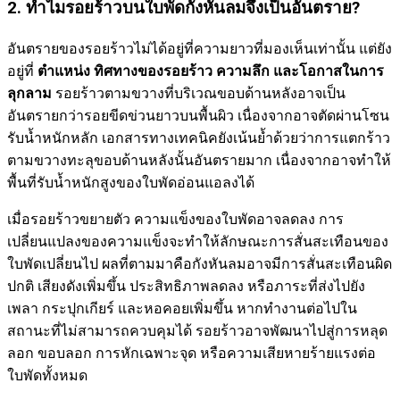
2
.
ทำไมรอยร้าวบนใบพัดกังหันลมจึงเป็นอันตราย?
อันตรายของรอยร้าวไม่ได้อยู่ที่ความยาวที่มองเห็นเท่านั้น แต่ยัง
อยู่ที่
ตำแหน่ง ทิศทางของรอยร้าว ความลึก และโอกาสในการ
ลุกลาม
รอยร้าวตามขวางที่บริเวณขอบด้านหลังอาจเป็น
อันตรายกว่ารอยขีดข่วนยาวบนพื้นผิว เนื่องจากอาจตัดผ่านโซน
รับน้ำหนักหลัก เอกสารทางเทคนิคยังเน้นย้ำด้วยว่าการแตกร้าว
ตามขวางทะลุขอบด้านหลังนั้นอันตรายมาก เนื่องจากอาจทำให้
พื้นที่รับน้ำหนักสูงของใบพัดอ่อนแอลงได้
เมื่อรอยร้าวขยายตัว ความแข็งของใบพัดอาจลดลง การ
เปลี่ยนแปลงของความแข็งจะทำให้ลักษณะการสั่นสะเทือนของ
ใบพัดเปลี่ยนไป ผลที่ตามมาคือกังหันลมอาจมีการสั่นสะเทือนผิด
ปกติ เสียงดังเพิ่มขึ้น ประสิทธิภาพลดลง หรือภาระที่ส่งไปยัง
เพลา กระปุกเกียร์ และหอคอยเพิ่มขึ้น หากทำงานต่อไปใน
สถานะที่ไม่สามารถควบคุมได้ รอยร้าวอาจพัฒนาไปสู่การหลุด
ลอก ขอบลอก การหักเฉพาะจุด หรือความเสียหายร้ายแรงต่อ
ใบพัดทั้งหมด