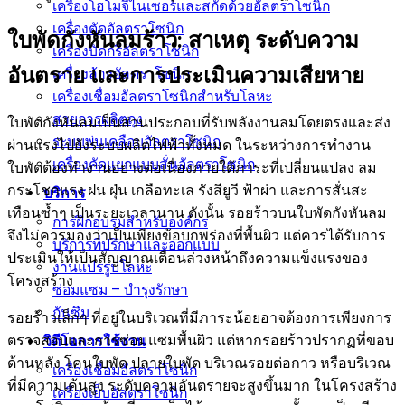
เครื่องโฮโมจีไนเซอร์และสกัดด้วยอัลตราโซนิก
เครื่องตัดอัลตราโซนิก
ใบพัดกังหันลมร้าว: สาเหตุ ระดับความ
เครื่องบัดกรีอัลตราโซนิก
อันตราย และการประเมินความเสียหาย
เครื่องล้างอัลตราโซนิก
เครื่องเชื่อมอัลตราโซนิกสำหรับโลหะ
สายการผลิตถุง
ใบพัดกังหันลมเป็นส่วนประกอบที่รับพลังงานลมโดยตรงและส่ง
ระบบพ่นเคลือบอัลตราโซนิก
ผ่านแรงไปยังระบบผลิตไฟฟ้าทั้งหมด ในระหว่างการทำงาน
เครื่องคัดแยกแบบสั่นอัลตราโซนิก
ใบพัดต้องทำงานอย่างต่อเนื่องภายใต้ภาระที่เปลี่ยนแปลง ลม
กระโชกแรง ฝน ฝุ่น เกลือทะเล รังสียูวี ฟ้าผ่า และการสั่นสะ
บริการ
เทือนซ้ำๆ เป็นระยะเวลานาน ดังนั้น รอยร้าวบนใบพัดกังหันลม
การฝึกอบรมสำหรับองค์กร
จึงไม่ควรมองว่าเป็นเพียงข้อบกพร่องที่พื้นผิว แต่ควรได้รับการ
บริการที่ปรึกษาและออกแบบ
ประเมินให้เป็นสัญญาณเตือนล่วงหน้าถึงความแข็งแรงของ
งานแปรรูปโลหะ
โครงสร้าง
ซ่อมแซม – บำรุงรักษา
กันซึม
รอยร้าวเล็กๆ ที่อยู่ในบริเวณที่มีภาระน้อยอาจต้องการเพียงการ
ตรวจสอบและการซ่อมแซมพื้นผิว แต่หากรอยร้าวปรากฏที่ขอบ
วิดีโอการใช้งาน
ด้านหลัง โคนใบพัด ปลายใบพัด บริเวณรอยต่อกาว หรือบริเวณ
เครื่องเชื่อมอัลตราโซนิก
ที่มีความเค้นสูง ระดับความอันตรายจะสูงขึ้นมาก ในโครงสร้าง
เครื่องเย็บอัลตราโซนิก