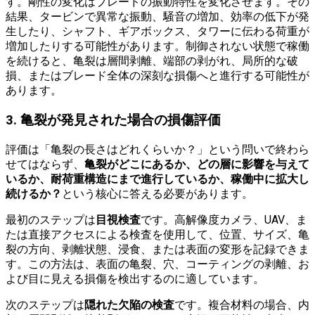
す。剛性の変化はブレードの振動特性を変化させます。その
結果、タービンで異常な振動、騒音の増加、効率の低下が発
生したり、シャフト、ギアボックス、タワーに伝わる荷重が
増加したりする可能性があります。制御されない状態で稼働
を続けると、亀裂は層間剥離、端部の剥がれ、局所的な破
損、またはブレード全体の深刻な損傷へと進行する可能性が
あります。
3
.
亀裂が発見された場合の損傷評価
評価は「亀裂の長さはどれくらいか？」という問いで終わら
せてはならず、
亀裂がどこにあるか、どの層に影響を与えて
いるか、耐荷重構造にまで進行しているか、稼働中に拡大し
続けるか？
という核心に答える必要があります。
最初のステップは
目視検査
です。高解像度カメラ、UAV、ま
たは直接アクセスによる検査を使用して、位置、サイズ、亀
裂の方向、剥離状態、浸食、または表面の変形を記録できま
す。この方法は、表面の亀裂、穴、コーティングの剥離、お
よび目に見える損傷を検出するのに適しています。
次のステップは
隠れた欠陥の検査
です。複合材料の場合、内