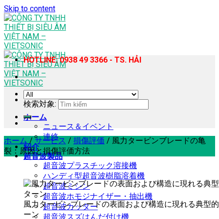
Skip to content
HOTLINE: 0938 49 3366 - TS. HẢI
検索対象:
ホーム
ニュース＆イベント
連絡
ホーム
/
サービス
/
損傷評価
/
風力タービンブレードの亀
紹介
裂：原因と損傷評価方法
超音波製品
超音波プラスチック溶接機
ハンディ型超音波樹脂溶着機
超音波ミシン
超音波ホモジナイザー・抽出機
風力タービンブレードの表面および構造に現れる典型的
超音波カッター
ーン
超音波スズはんだ付け機