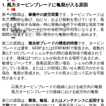
1
.
風力タービンブレードに亀裂が入る原因
第一の原因は、
稼働中の疲労荷重
です。タービンブレードは
常に周期的な曲げ、ねじり、および振動を受けています。風
が絶えず変化する場合、特に突風の条件下や複雑な地形で稼
働する場合、ブレードにかかる応力は不均等になります。長
検索対象:
期間が経過すると、弱い部分から亀裂が発生し始めます。
第二の原因は、
複合材ブレードの構造的特徴
です。タービン
ブレードは通常、GFRPまたはCFRP材料で製造され、複数の
層と2つのブレードシェル半分の間の接着領域で構成されて
います。後縁は2つのシェルが結合される場所であるため、
敏感なゾーンです。接着品質が悪い場合、シェルの厚さが減
少している場合、またはこの領域に高いせん断応力がかかる
場合、亀裂が形成され、ブレードの長さに沿って広がる可能
性があります。
風力タービンブレードの後縁における縦方向の亀裂
第三の原因は、
製造、輸送、またはメンテナンスに起因する
欠陥
です。初期の欠陥の中には、密着不良ゾーン、気泡、局