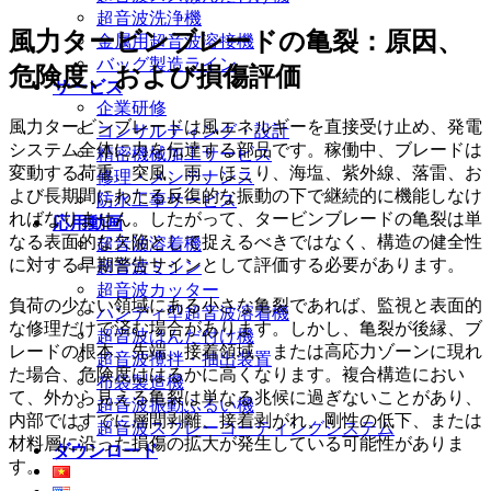
超音波洗浄機
風力タービンブレードの亀裂：原因、
金属用超音波溶接機
バッグ製造ライン
危険度、および損傷評価
サービス
企業研修
風力タービンブレードは風エネルギーを直接受け止め、発電
コンサルティング・設計
システム全体に力を伝達する部品です。稼働中、ブレードは
精密機械加工サービス
変動する荷重、突風、雨、ほこり、海塩、紫外線、落雷、お
修理・メンテナンス
よび長期間にわたる反復的な振動の下で継続的に機能しなけ
防水工事サービス
ればなりません。したがって、タービンブレードの亀裂は単
応用動画
なる表面的な欠陥として捉えるべきではなく、構造の健全性
超音波溶着機
に対する早期警告サインとして評価する必要があります。
超音波ミシン
超音波カッター
負荷の少ない領域にある小さな亀裂であれば、監視と表面的
ハンディ型超音波溶着機
な修理だけで済む場合があります。しかし、亀裂が後縁、ブ
超音波はんだ付け機
レードの根本、先端、接着領域、または高応力ゾーンに現れ
超音波攪拌・抽出装置
た場合、危険度ははるかに高くなります。複合構造におい
布袋製造機
て、外から見える亀裂は単なる兆候に過ぎないことがあり、
超音波振動ふるい機
内部ではすでに層間剥離、接着剥がれ、剛性の低下、または
超音波スプレーコーティングシステム
材料層に沿った損傷の拡大が発生している可能性がありま
ダウンロード
す。