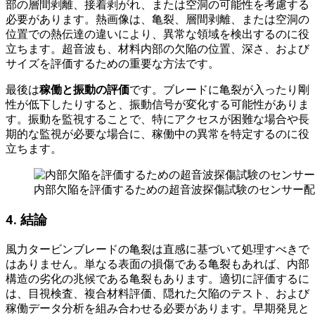
部の層間剥離、接着剥がれ、または空洞の可能性を考慮する
必要があります。熱画像は、亀裂、層間剥離、または空洞の
位置での熱伝達の違いにより、異常な領域を検出するのに役
立ちます。超音波も、材料内部の欠陥の位置、深さ、および
サイズを評価するための重要な方法です。
最後は
稼働と振動の評価
です。ブレードに亀裂が入ったり剛
性が低下したりすると、振動信号が変化する可能性がありま
す。振動を監視することで、特にアクセスが困難な場合や長
期的な監視が必要な場合に、稼働中の異常を特定するのに役
立ちます。
内部欠陥を評価するための超音波探傷試験のセンサー配
4
.
結論
風力タービンブレードの亀裂は直感に基づいて処理すべきで
はありません。単なる表面の損傷である亀裂もあれば、内部
構造の劣化の兆候である亀裂もあります。適切に評価するに
は、目視検査、複合材料評価、隠れた欠陥のテスト、および
稼働データ分析を組み合わせる必要があります。早期発見と