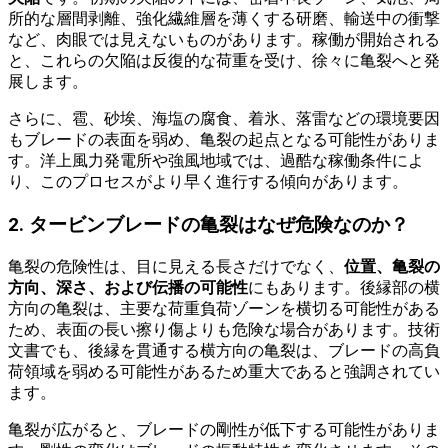
所的な層間剥離、強化繊維層を薄くする研磨、輸送中の衝撃
など、肉眼では見えないものがあります。稼働が開始される
と、これらの欠陥は反復的な荷重を受け、徐々に亀裂へと発
展します。
さらに、雹、砂埃、海塩の腐食、着氷、落雷などの環境要因
もブレードの表面を弱め、亀裂の起点となる可能性がありま
す。洋上風力発電所や強風地域では、過酷な稼働条件によ
り、このプロセスがより早く進行する傾向があります。
2
.
タービンブレードの亀裂はなぜ危険なのか？
亀裂の危険性は、目に見える長さだけでなく、
位置、亀裂の
方向、深さ、および伝播の可能性
にもあります。後縁部の横
方向の亀裂は、主要な荷重負荷ゾーンを横切る可能性がある
ため、表面の長い擦り傷よりも危険な場合があります。技術
文書でも、後縁を貫通する横方向の亀裂は、ブレードの高負
荷領域を弱める可能性があるため重大であると強調されてい
ます。
亀裂が広がると、ブレードの剛性が低下する可能性がありま