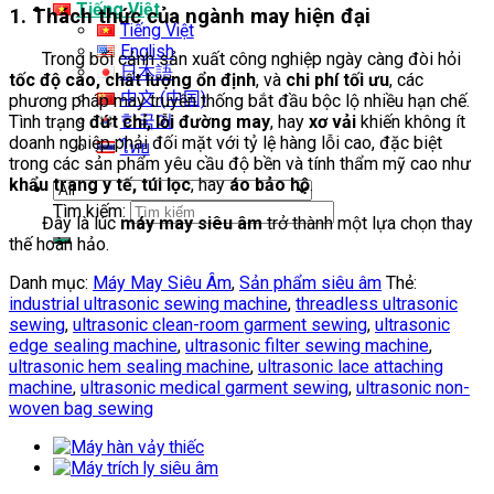
Tiếng Việt
1. Thách thức của ngành may hiện đại
Tiếng Việt
English
Trong bối cảnh sản xuất công nghiệp ngày càng đòi hỏi
日本語
tốc độ cao, chất lượng ổn định
, và
chi phí tối ưu
, các
中文 (中国)
phương pháp may truyền thống bắt đầu bộc lộ nhiều hạn chế.
한국어
Tình trạng
đứt chỉ, lỗi đường may
, hay
xơ vải
khiến không ít
doanh nghiệp phải đối mặt với tỷ lệ hàng lỗi cao, đặc biệt
ไทย
trong các sản phẩm yêu cầu độ bền và tính thẩm mỹ cao như
khẩu trang y tế, túi lọc
, hay
áo bảo hộ
.
Tìm kiếm:
Đây là lúc
máy may siêu âm
trở thành một lựa chọn thay
thế hoàn hảo.
Danh mục:
Máy May Siêu Âm
,
Sản phẩm siêu âm
Thẻ:
industrial ultrasonic sewing machine
,
threadless ultrasonic
sewing
,
ultrasonic clean-room garment sewing
,
ultrasonic
edge sealing machine
,
ultrasonic filter sewing machine
,
ultrasonic hem sealing machine
,
ultrasonic lace attaching
machine
,
ultrasonic medical garment sewing
,
ultrasonic non-
woven bag sewing