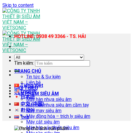
Skip to content
HOTLINE: 0938 49 3366 - TS. HẢI
Tìm kiếm:
TRANG CHỦ
Tin tức & Sự kiện
Liên hệ
Tiếng Việt
GIỚI THIỆU
English
SẢN PHẨM SIÊU ÂM
日本語
Máy hàn nhựa siêu âm
中文 (中国)
Máy hàn nhựa siêu âm cầm tay
한국어
Máy may siêu âm
Máy đồng hóa – trích ly siêu âm
ไทย
Máy cắt siêu âm
Máy hàn vảy thiếc siêu âm