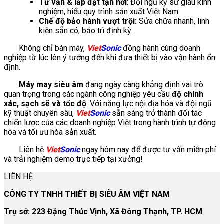
Tư vấn & lắp đặt tận nơi
: Đội ngũ kỹ sư giàu kinh
nghiệm, hiểu quy trình sản xuất Việt Nam.
Chế độ bảo hành vượt trội:
Sửa chữa nhanh, linh
kiện sẵn có, bảo trì định kỳ.
Không chỉ bán máy,
Viet
Sonic
đồng hành cùng doanh
nghiệp từ lúc lên ý tưởng đến khi đưa thiết bị vào vận hành ổn
định.
Máy may siêu âm
đang ngày càng khẳng định vai trò
quan trọng trong các ngành công nghiệp yêu cầu
độ chính
xác, sạch sẽ và tốc độ
. Với năng lực nội địa hóa và đội ngũ
kỹ thuật chuyên sâu,
Viet
Sonic
sẵn sàng trở thành đối tác
chiến lược của các doanh nghiệp Việt trong hành trình tự động
hóa và tối ưu hóa sản xuất.
Liên hệ
Viet
Sonic
ngay hôm nay để được tư vấn miễn phí
và trải nghiệm demo trực tiếp tại xưởng!
LIÊN HỆ
CÔNG TY TNHH THIẾT BỊ SIÊU ÂM VIỆT NAM
Trụ sở: 223 Đặng Thúc Vịnh, Xã Đông Thạnh, TP. HCM