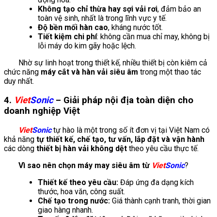
Không tạo chỉ thừa hay sợi vải rơi
, đảm bảo an
toàn vệ sinh, nhất là trong lĩnh vực y tế.
Độ bền mối hàn cao
, kháng nước tốt.
Tiết kiệm chi phí
: không cần mua chỉ may, không bị
lỗi máy do kim gãy hoặc lệch.
Nhờ sự linh hoạt trong thiết kế, nhiều thiết bị còn kiêm cả
chức năng
máy cắt và hàn vải siêu âm
trong một thao tác
duy nhất.
4.
Viet
Sonic
– Giải pháp nội địa toàn diện cho
doanh nghiệp Việt
Viet
Sonic
tự hào là một trong số ít đơn vị tại Việt Nam có
khả năng
tự thiết kế, chế tạo, tư vấn, lắp đặt và vận hành
các dòng
thiết bị hàn vải không dệt
theo yêu cầu thực tế.
Vì sao nên chọn máy may siêu âm từ
Viet
Sonic
?
Thiết kế theo yêu cầu:
Đáp ứng đa dạng kích
thước, hoa văn, công suất.
Chế tạo trong nước:
Giá thành cạnh tranh, thời gian
giao hàng nhanh.