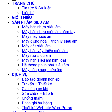
TRANG CHỦ
Tin tức & Sự kiện
Liên hệ
GIỚI THIỆU
SẢN PHẨM SIÊU ÂM
Máy hàn nhựa siêu âm
Máy hàn nhựa siêu âm cầm tay
Máy may siêu âm
Máy đồng hóa – trích ly siêu âm
Máy cắt siêu âm
Máy hàn vảy thiếc siêu âm
Máy rửa siêu âm
Máy hàn siêu âm kim loại
Hệ thống phun phủ siêu âm
Máy sàng rung siêu âm
DỊCH VỤ
Đào tạo doanh nghiệp
Tư vấn – Thiết kế
Gia công cơ khí
Sửa chữa – Bảo trì
Chống thấm
Đánh giá hư hỏng
Thiết kế Website WordPress