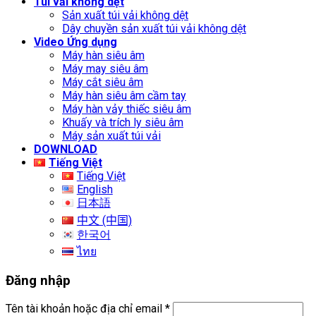
Túi vải không dệt
Sản xuất túi vải không dệt
Dây chuyền sản xuất túi vải không dệt
Video Ứng dụng
Máy hàn siêu âm
Máy may siêu âm
Máy cắt siêu âm
Máy hàn siêu âm cầm tay
Máy hàn vảy thiếc siêu âm
Khuấy và trích ly siêu âm
Máy sản xuất túi vải
DOWNLOAD
Tiếng Việt
Tiếng Việt
English
日本語
中文 (中国)
한국어
ไทย
Đăng nhập
Tên tài khoản hoặc địa chỉ email
*