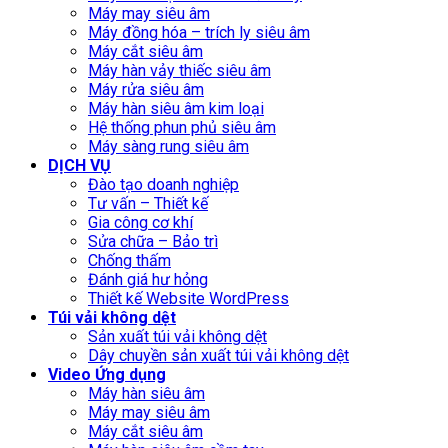
Máy may siêu âm
Máy đồng hóa – trích ly siêu âm
Máy cắt siêu âm
Máy hàn vảy thiếc siêu âm
Máy rửa siêu âm
Máy hàn siêu âm kim loại
Hệ thống phun phủ siêu âm
Máy sàng rung siêu âm
DỊCH VỤ
Đào tạo doanh nghiệp
Tư vấn – Thiết kế
Gia công cơ khí
Sửa chữa – Bảo trì
Chống thấm
Đánh giá hư hỏng
Thiết kế Website WordPress
Túi vải không dệt
Sản xuất túi vải không dệt
Dây chuyền sản xuất túi vải không dệt
Video Ứng dụng
Máy hàn siêu âm
Máy may siêu âm
Máy cắt siêu âm