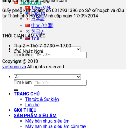
Email:
info.vietsonic@gmail.com
Tiếng Việt
Tiếng Việt
Giấy phép kinh doanh số 0312931396 do Sở kế hoạch và đầu
English
tư Thành phố Hồ Chí Minh cấp ngày 17/09/2014
日本語
中文 (中国)
한국어
THỜI GIAN LÀM VIỆC
ไทย
Thứ 2 – Thứ 7: 07:30 – 17:00
Chủ Nhật: Nghỉ
Tìm kiếm:
Copyright @ 2018
vietsonic.vn
All rights reserved
Tìm kiếm:
TRANG CHỦ
Tin tức & Sự kiện
Liên hệ
GIỚI THIỆU
SẢN PHẨM SIÊU ÂM
Máy hàn nhựa siêu âm
Máy hàn nhựa siêu âm cầm tay