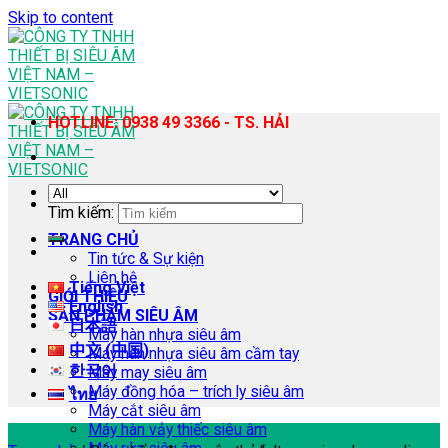
Skip to content
HOTLINE: 0938 49 3366 - TS. HẢI
Tìm kiếm:
TRANG CHỦ
Tin tức & Sự kiện
Liên hệ
Tiếng Việt
GIỚI THIỆU
English
SẢN PHẨM SIÊU ÂM
日本語
Máy hàn nhựa siêu âm
中文 (中国)
Máy hàn nhựa siêu âm cầm tay
한국어
Máy may siêu âm
Máy đồng hóa – trích ly siêu âm
ไทย
Máy cắt siêu âm
Máy hàn vảy thiếc siêu âm